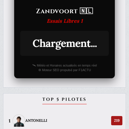
Zandvoort 🇳🇱
Essais Libres 1
Chargement...
🛰️ Météo et Horaires actualisés en temps réel
⚙️ Moteur SEO propulsé par F1ACTU
TOP 5 PILOTES
1
ANTONELLI
219