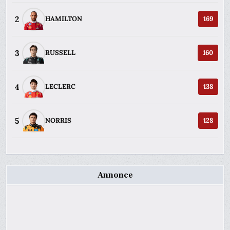
2
HAMILTON
169
3
RUSSELL
160
4
LECLERC
138
5
NORRIS
128
Annonce