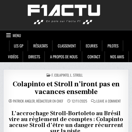
Skip
F1ACTU
to
content
MENU
LES GP
RÉSULTATS
CLASSEMENT
ECURIES
PILOTES
VIDÉOS
DIRECTS
A PROPOS DE NOUS
CONTACT
NOS AMIS
POSTED
F. COLAPINTO
,
L. STROLL
IN
Colapinto et Stroll n’iront pas en
vacances ensemble
ON
PATRICK ANGLER, RÉDACTEUR EN CHEF
12/11/2025
LEAVE A COMMENT
COLAPIN
ET
STROLL
L’accrochage Stroll-Bortoleto au Brésil
N’IRONT
vire au règlement de comptes : Colapinto
PAS
EN
accuse Stroll d’être un danger récurrent
VACANC
ENSEMB
sur la piste.