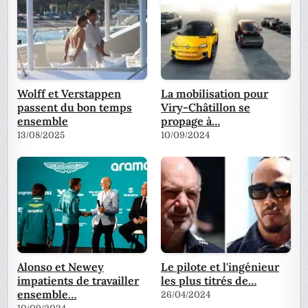
Wolff et Verstappen
La mobilisation pour
passent du bon temps
Viry-Châtillon se
ensemble
propage à…
13/08/2025
10/09/2024
Alonso et Newey
Le pilote et l'ingénieur
impatients de travailler
les plus titrés de…
ensemble…
26/04/2024