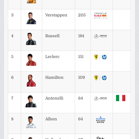
3
Verstappen
205
4
Russell
184
5
Leclerc
151
6
Hamilton
109
7
Antonelli
64
8
Albon
64