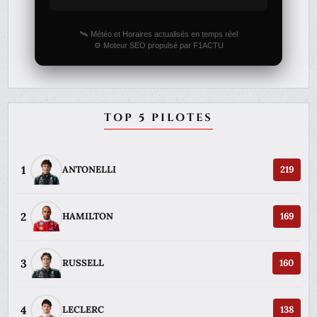
🛰️ Météo et Horaires actualisés en temps réel
⚙️ Moteur SEO propulsé par F1ACTU
TOP 5 PILOTES
1
ANTONELLI
219
2
HAMILTON
169
3
RUSSELL
160
4
LECLERC
138