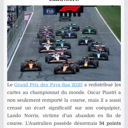
PAYS-
BAS
2025
Le
Grand Prix des Pays-Bas 2025
a redistribué les
cartes au championnat du monde. Oscar Piastri a
non seulement remporté la course, mais il a aussi
creusé un écart significatif sur son coéquipier,
Lando Norris, victime d’un abandon en fin de
course. L’Australien possède désormais
34 points