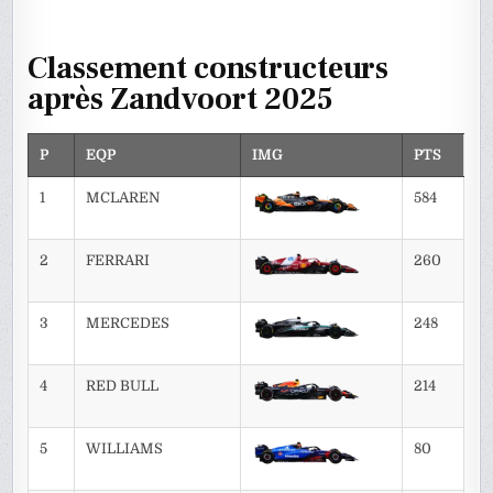
Classement constructeurs
après Zandvoort 2025
P
EQP
IMG
PTS
1
MCLAREN
584
2
FERRARI
260
3
MERCEDES
248
4
RED BULL
214
5
WILLIAMS
80