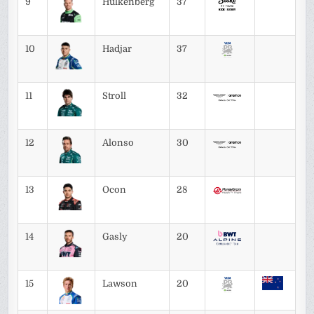
9
Hulkenberg
37
10
Hadjar
37
11
Stroll
32
12
Alonso
30
13
Ocon
28
14
Gasly
20
15
Lawson
20