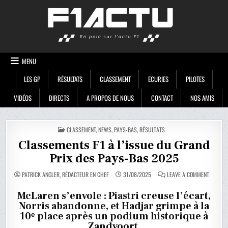
Skip
F1ACTU
to
content
MENU
LES GP
RÉSULTATS
CLASSEMENT
ECURIES
PILOTES
VIDÉOS
DIRECTS
A PROPOS DE NOUS
CONTACT
NOS AMIS
POSTED
CLASSEMENT
,
NEWS
,
PAYS-BAS
,
RÉSULTATS
IN
Classements F1 à l’issue du Grand
Prix des Pays-Bas 2025
ON
PATRICK ANGLER, RÉDACTEUR EN CHEF
31/08/2025
LEAVE A COMMENT
CLASSE
F1
À
McLaren s’envole : Piastri creuse l’écart,
L’ISSUE
Norris abandonne, et Hadjar grimpe à la
DU
GRAND
10ᵉ place après un podium historique à
PRIX
DES
Zandvoort.