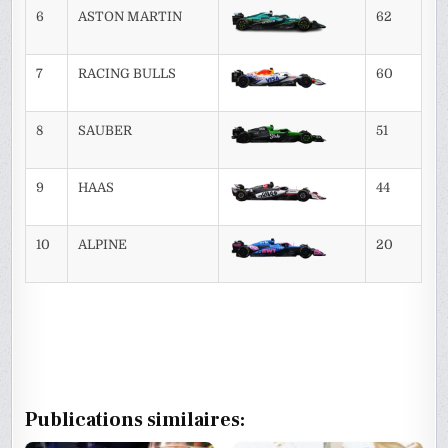
6
ASTON MARTIN
62
7
RACING BULLS
60
8
SAUBER
51
9
HAAS
44
10
ALPINE
20
Publications similaires: