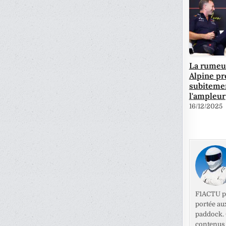
La rumeu
Alpine p
subiteme
l'ampleur
16/12/2025
F1ACTU pr
portée au
paddock. C
contenus 