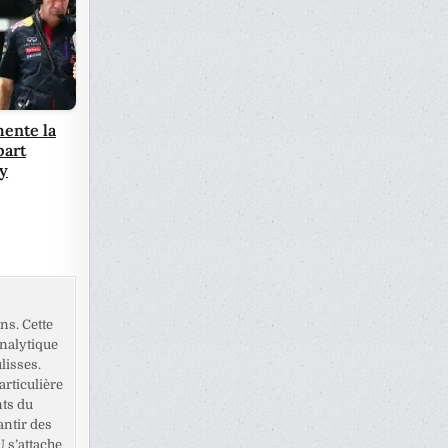
ente la
part
y
ns. Cette
analytique
lisses.
rticulière
nts du
antir des
U s’attache