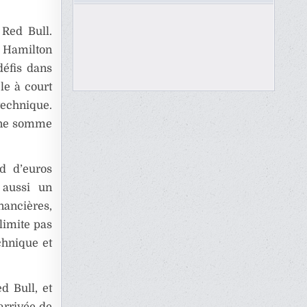
 Red Bull.
s Hamilton
défis dans
le à court
technique.
 une somme
rd d’euros
 aussi un
nancières,
 limite pas
chnique et
d Bull, et
’arrivée de