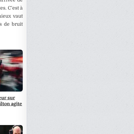
es. C’est à
mieux vaut
s de bruit
eur sur
ilton agite