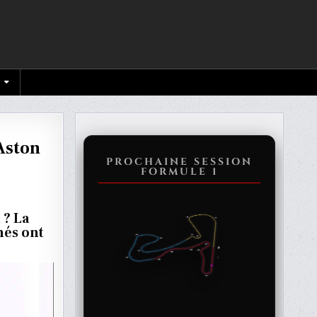
Aston
PROCHAINE SESSION
FORMULE 1
 ? La
nés ont
R
APPEN
D”