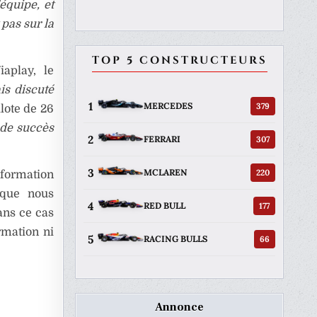
équipe, et
 pas sur la
TOP 5 CONSTRUCTEURS
aplay, le
is discuté
1
379
MERCEDES
lote de 26
 de succès
2
307
FERRARI
3
220
MCLAREN
nformation
 que nous
4
177
RED BULL
ans ce cas
rmation ni
5
66
RACING BULLS
Annonce