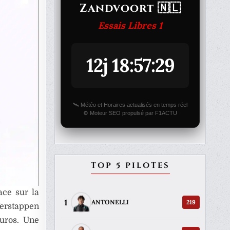
Zandvoort 🇳🇱
Essais Libres 1
12j 18:57:29
🛰️ Météo et Horaires actualisés en temps réel
⚙️ Moteur SEO propulsé par F1ACTU
TOP 5 PILOTES
ace sur la
1
219
ANTONELLI
Verstappen
euros. Une