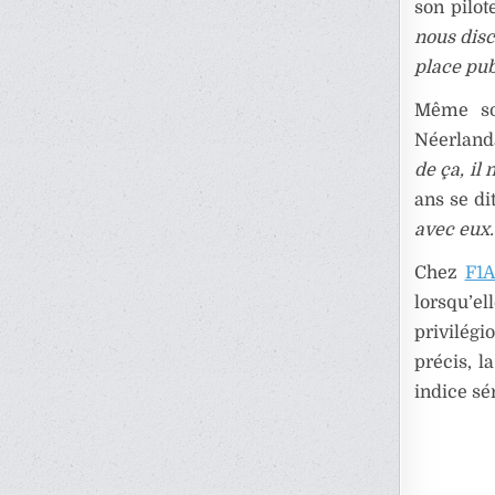
son pilot
nous disc
place pub
Même son
Néerlanda
de ça, il 
ans se di
avec eux.
Chez
F1
lorsqu’e
privilégi
précis, 
indice sé