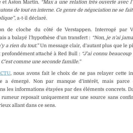
e et Aston Martin.
“Max a une relation très ouverte avec l’
utons de tout en interne. Ce genre de négociation ne se fait
lique”
, a-t-il déclaré.
 de cloche du côté de Verstappen. Interrogé par Vi
is a balayé l’hypothèse d’un transfert :
“Non, je n’ai jama
n’y a rien du tout.”
Un message clair, d’autant plus que le pi
t profondément attaché à Red Bull :
“J’ai connu beaucoup
 C’est comme une seconde famille.”
ACTU
, nous avons fait le choix de ne pas relayer cette i
lle a émergé. Non par manque d’intérêt, mais parce
ons les informations étayées par des éléments concrets. D
la rumeur reposait uniquement sur une source sans confi
rieux allant dans ce sens.