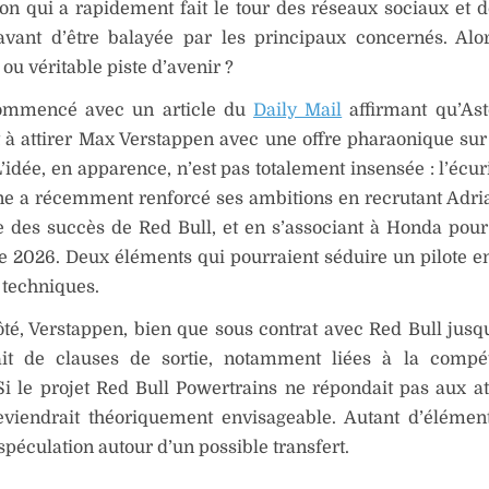
on qui a rapidement fait le tour des réseaux sociaux et d
avant d’être balayée par les principaux concernés. Alo
ou véritable piste d’avenir ?
ommencé avec un article du
Daily Mail
affirmant qu’Ast
 à attirer Max Verstappen avec une offre pharaonique sur
L’idée, en apparence, n’est pas totalement insensée : l’écu
one a récemment renforcé ses ambitions en recrutant Adr
e des succès de Red Bull, et en s’associant à Honda pour
 2026. Deux éléments qui pourraient séduire un pilote e
 techniques.
té, Verstappen, bien que sous contrat avec Red Bull jusq
ait de clauses de sortie, notamment liées à la compét
 Si le projet Red Bull Powertrains ne répondait pas aux at
eviendrait théoriquement envisageable. Autant d’élémen
 spéculation autour d’un possible transfert.