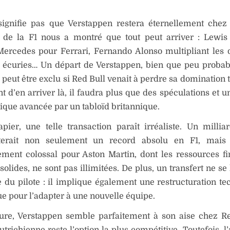
signifie pas que Verstappen restera éternellement chez
re de la F1 nous a montré que tout peut arriver : Lewi
Mercedes pour Ferrari, Fernando Alonso multipliant les 
s écuries… Un départ de Verstappen, bien que peu probab
 peut être exclu si Red Bull venait à perdre sa domination 
t d’en arriver là, il faudra plus que des spéculations et
que avancée par un tabloïd britannique.
pier, une telle transaction paraît irréaliste. Un millia
terait non seulement un record absolu en F1, mais
ement colossal pour Aston Martin, dont les ressources fi
solides, ne sont pas illimitées. De plus, un transfert ne se
e du pilote : il implique également une restructuration te
ue pour l’adapter à une nouvelle équipe.
eure, Verstappen semble parfaitement à son aise chez Re
autrichienne reste l’option la plus compétitive. Toutefois, l