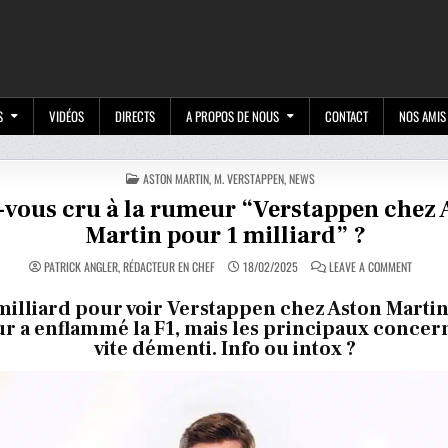
M
S
VIDÉOS
DIRECTS
A PROPOS DE NOUS
CONTACT
NOS AMIS
POSTED
ASTON MARTIN
,
M. VERSTAPPEN
,
NEWS
IN
-vous cru à la rumeur “Verstappen chez 
Martin pour 1 milliard” ?
ON
PATRICK ANGLER, RÉDACTEUR EN CHEF
18/02/2025
LEAVE A COMMENT
AVEZ-
VOUS
CRU
milliard pour voir Verstappen chez Aston Martin
À
 a enflammé la F1, mais les principaux concer
LA
RUMEU
vite démenti. Info ou intox ?
“VERST
CHEZ
ASTON
MARTIN
POUR
1
MILLIAR
?