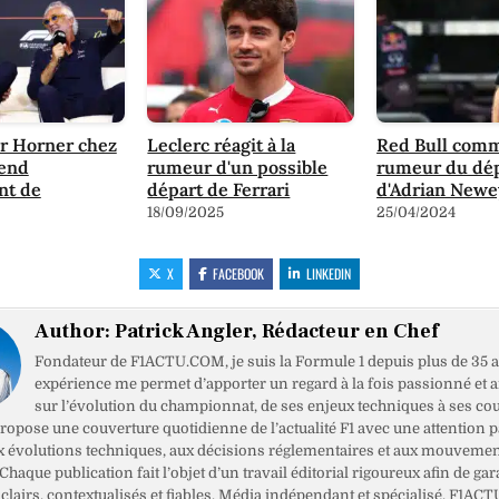
r Horner chez
Leclerc réagit à la
Red Bull comm
rend
rumeur d'un possible
rumeur du dé
nt de
départ de Ferrari
d'Adrian Newe
18/09/2025
25/04/2024
X
FACEBOOK
LINKEDIN
Author:
Patrick Angler, Rédacteur en Chef
Fondateur de F1ACTU.COM, je suis la Formule 1 depuis plus de 35 a
expérience me permet d’apporter un regard à la fois passionné et 
sur l’évolution du championnat, de ses enjeux techniques à ses cou
opose une couverture quotidienne de l’actualité F1 avec une attention pa
x évolutions techniques, aux décisions réglementaires et aux mouveme
haque publication fait l’objet d’un travail éditorial rigoureux afin de gar
clairs, contextualisés et fiables. Média indépendant et spécialisé, F1ACT