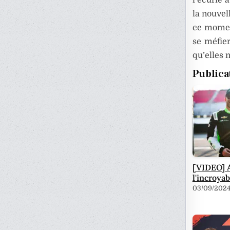
la nouvel
ce moment
se méfier
qu’elles n
Publica
[VIDEO] 
l'incroya
03/09/202