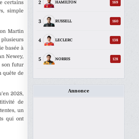
2
169
e certains
HAMILTON
rs, simple
3
160
RUSSELL
on Martin
4
 plusieurs
138
LECLERC
rie basée à
ian Newey,
5
128
NORRIS
 son futur
n quête de
Annonce
u’en 2028,
itivité de
tentes, un
ts qui ont