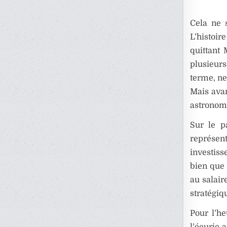
Cela ne 
L’histoi
quittant 
plusieur
terme, ne
Mais avan
astronomi
Sur le pa
représen
investiss
bien que 
au salair
stratégiq
Pour l’h
l’écurie 