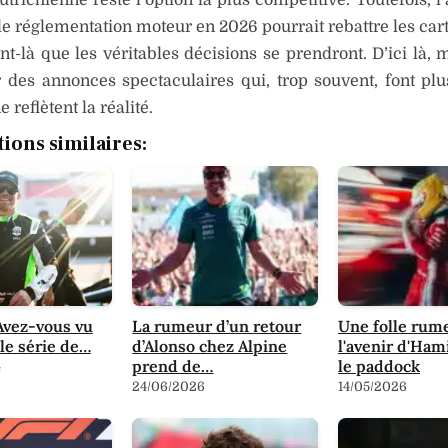
le réglementation moteur en 2026 pourrait rebattre les cart
-là que les véritables décisions se prendront. D’ici là, 
 des annonces spectaculaires qui, trop souvent, font plu
e reflètent la réalité.
tions similaires:
Avez-vous vu
La rumeur d’un retour
Une folle rum
ble série de…
d’Alonso chez Alpine
l'avenir d'Ham
prend de…
le paddock
4
24/06/2026
14/05/2026