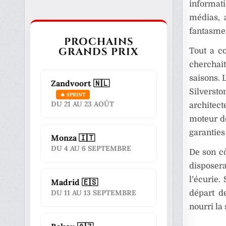
informati
médias, 
fantasme 
PROCHAINS
GRANDS PRIX
Tout a c
cherchait
saisons. 
Zandvoort 🇳🇱
Silverst
🔥 SPRINT
DU 21 AU 23 AOÛT
architect
moteur de
garanties
Monza 🇮🇹
DU 4 AU 6 SEPTEMBRE
De son cô
disposer
l’écurie.
Madrid 🇪🇸
DU 11 AU 13 SEPTEMBRE
départ d
nourri la