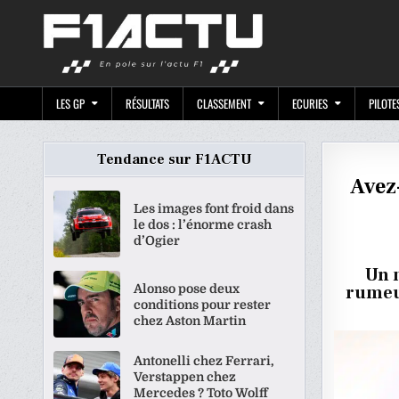
Skip
F1ACTU.CO
to
content
LES GP
RÉSULTATS
CLASSEMENT
ECURIES
PILOTE
Tendance sur F1ACTU
Avez
Les images font froid dans
le dos : l’énorme crash
d’Ogier
Un 
Alonso pose deux
rumeur
conditions pour rester
chez Aston Martin
Antonelli chez Ferrari,
Verstappen chez
Mercedes ? Toto Wolff