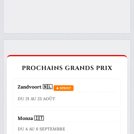
PROCHAINS GRANDS PRIX
Zandvoort 🇳🇱
🔥 SPRINT
DU 21 AU 23 AOÛT
Monza 🇮🇹
DU 4 AU 6 SEPTEMBRE