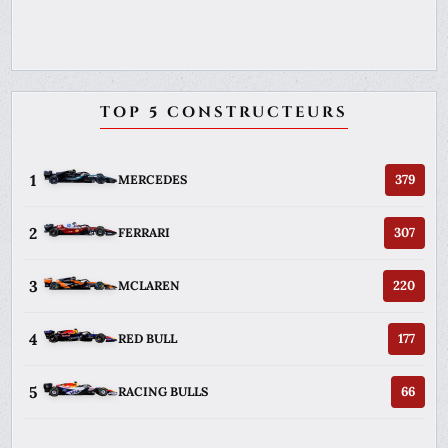
TOP 5 CONSTRUCTEURS
1
379
MERCEDES
2
307
FERRARI
3
220
MCLAREN
4
177
RED BULL
5
66
RACING BULLS