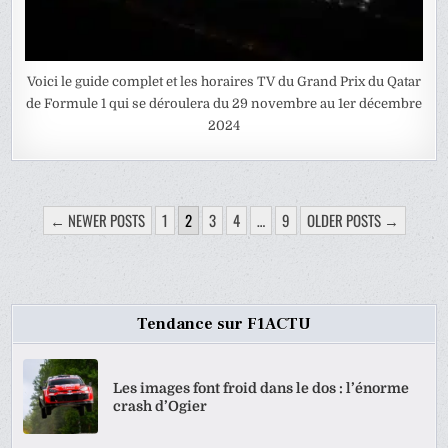
Voici le guide complet et les horaires TV du Grand Prix du Qatar
de Formule 1 qui se déroulera du 29 novembre au 1er décembre
2024
PAGINATION
← NEWER POSTS
1
2
3
4
…
9
OLDER POSTS →
DES
PUBLICATIONS
Tendance sur F1ACTU
Les images font froid dans le dos : l’énorme
crash d’Ogier