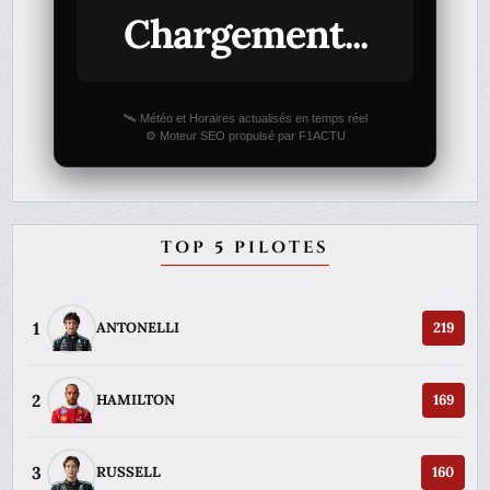
Chargement...
🛰️ Météo et Horaires actualisés en temps réel
⚙️ Moteur SEO propulsé par F1ACTU
TOP 5 PILOTES
1
ANTONELLI
219
2
HAMILTON
169
3
RUSSELL
160