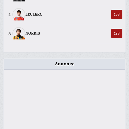
4
LECLERC
138
5
NORRIS
128
Annonce