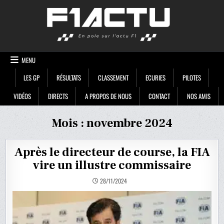
Skip
F1ACTU
to
content
MENU
LES GP
RÉSULTATS
CLASSEMENT
ECURIES
PILOTES
VIDÉOS
DIRECTS
A PROPOS DE NOUS
CONTACT
NOS AMIS
Mois :
novembre 2024
Après le directeur de course, la FIA
vire un illustre commissaire
28/11/2024