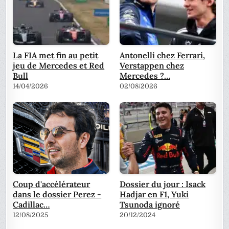
La FIA met fin au petit
Antonelli chez Ferrari,
jeu de Mercedes et Red
Verstappen chez
Bull
Mercedes ?…
14/04/2026
02/08/2026
Coup d'accélérateur
Dossier du jour : Isack
dans le dossier Perez -
Hadjar en F1, Yuki
Cadillac…
Tsunoda ignoré
12/08/2025
20/12/2024