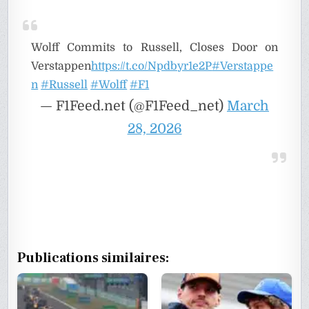
Wolff Commits to Russell, Closes Door on
Verstappen
https://t.co/Npdbyr1e2P
#Verstappe
n
#Russell
#Wolff
#F1
— F1Feed.net (@F1Feed_net)
March
28, 2026
Publications similaires: