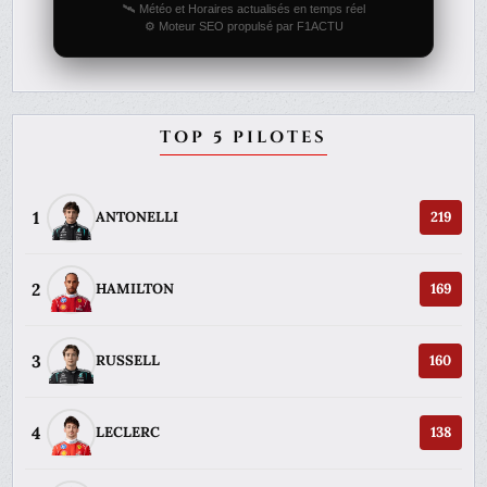
🛰️ Météo et Horaires actualisés en temps réel
⚙️ Moteur SEO propulsé par F1ACTU
TOP 5 PILOTES
1
ANTONELLI
219
2
HAMILTON
169
3
RUSSELL
160
4
LECLERC
138