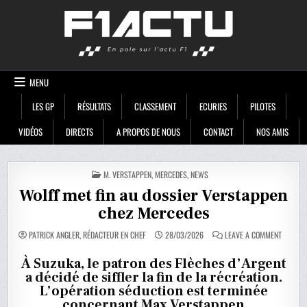
Skip
F1ACTU
to
content
MENU
LES GP
RÉSULTATS
CLASSEMENT
ECURIES
PILOTES
VIDÉOS
DIRECTS
A PROPOS DE NOUS
CONTACT
NOS AMIS
POSTED
M. VERSTAPPEN
,
MERCEDES
,
NEWS
IN
Wolff met fin au dossier Verstappen
chez Mercedes
ON
PATRICK ANGLER, RÉDACTEUR EN CHEF
28/03/2026
LEAVE A COMMENT
WOLFF
MET
FIN
À Suzuka, le patron des Flèches d’Argent
AU
a décidé de siffler la fin de la récréation.
DOSSIER
VERSTA
L’opération séduction est terminée
CHEZ
MERCED
concernant Max Verstappen