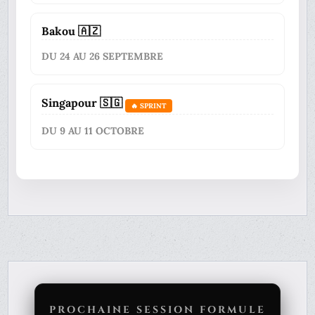
Bakou 🇦🇿
DU 24 AU 26 SEPTEMBRE
Singapour 🇸🇬
🔥 SPRINT
DU 9 AU 11 OCTOBRE
PROCHAINE SESSION FORMULE