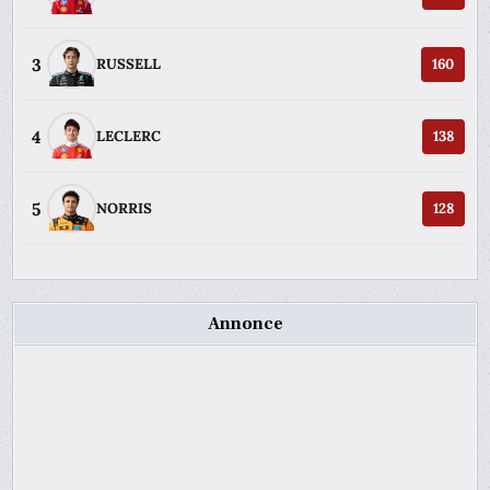
3
RUSSELL
160
4
LECLERC
138
5
NORRIS
128
Annonce