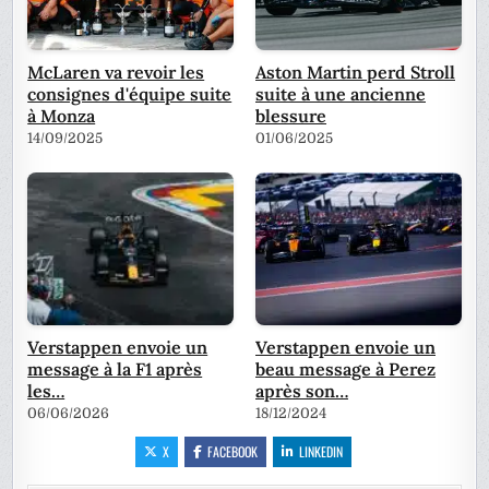
McLaren va revoir les
Aston Martin perd Stroll
consignes d'équipe suite
suite à une ancienne
à Monza
blessure
14/09/2025
01/06/2025
Verstappen envoie un
Verstappen envoie un
message à la F1 après
beau message à Perez
les…
après son…
06/06/2026
18/12/2024
X
FACEBOOK
LINKEDIN