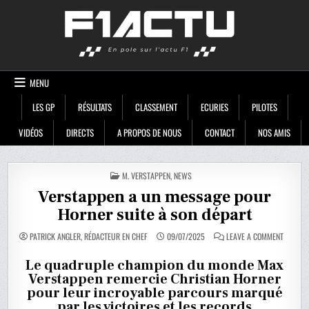
Skip
F1ACTU
to
content
MENU
LES GP
RÉSULTATS
CLASSEMENT
ECURIES
PILOTES
VIDÉOS
DIRECTS
A PROPOS DE NOUS
CONTACT
NOS AMIS
POSTED
M. VERSTAPPEN
,
NEWS
IN
Verstappen a un message pour
Horner suite à son départ
ON
PATRICK ANGLER, RÉDACTEUR EN CHEF
09/07/2025
LEAVE A COMMENT
VERSTA
A
UN
Le quadruple champion du monde Max
MESSAG
Verstappen remercie Christian Horner
POUR
HORNER
pour leur incroyable parcours marqué
SUITE
À
par les victoires et les records