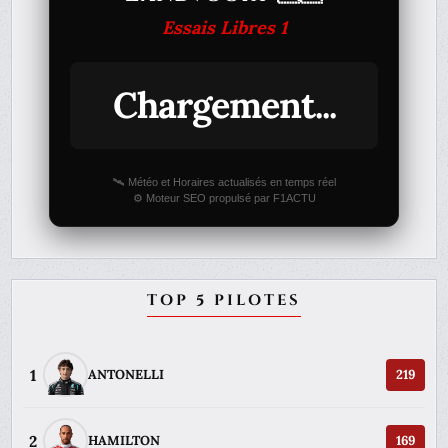
Essais Libres 1
Chargement...
🛰️ Météo et Horaires actualisés en temps réel
⚙️ Moteur SEO propulsé par F1ACTU
TOP 5 PILOTES
1
ANTONELLI
219
2
HAMILTON
169