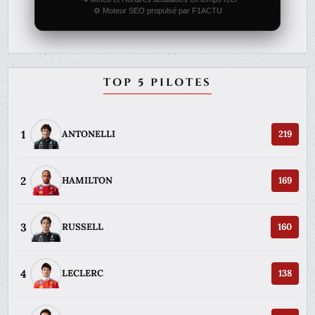
⚙️ Moteur SEO propulsé par F1ACTU
TOP 5 PILOTES
1
ANTONELLI
219
2
HAMILTON
169
3
RUSSELL
160
4
LECLERC
138