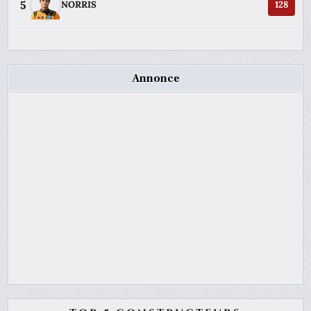
5
NORRIS
128
Annonce