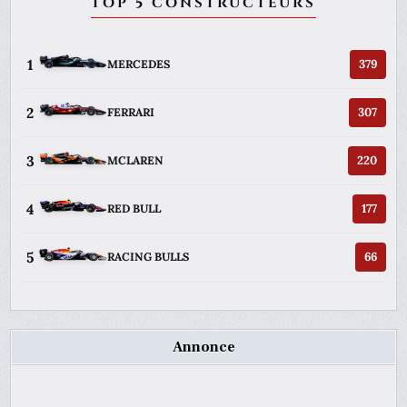
TOP 5 CONSTRUCTEURS
1
379
MERCEDES
2
307
FERRARI
3
220
MCLAREN
4
177
RED BULL
5
66
RACING BULLS
Annonce