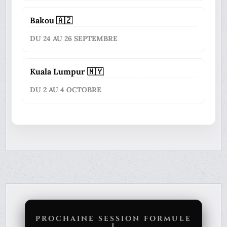
Bakou 🇦🇿
DU 24 AU 26 SEPTEMBRE
Kuala Lumpur 🇲🇾
DU 2 AU 4 OCTOBRE
PROCHAINE SESSION FORMULE
1