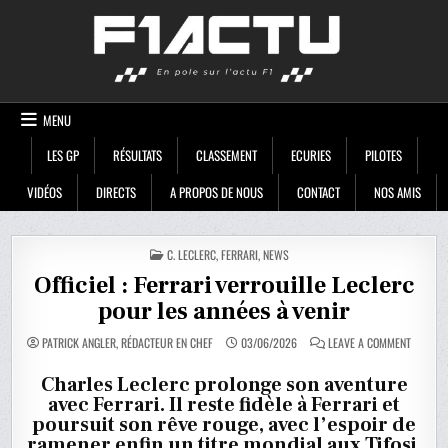
Skip
F1ACTU
to
content
MENU
LES GP
RÉSULTATS
CLASSEMENT
ECURIES
PILOTES
VIDÉOS
DIRECTS
A PROPOS DE NOUS
CONTACT
NOS AMIS
POSTED
C. LECLERC
,
FERRARI
,
NEWS
IN
Officiel : Ferrari verrouille Leclerc
pour les années à venir
ON
PATRICK ANGLER, RÉDACTEUR EN CHEF
03/06/2026
LEAVE A COMMENT
OFFICIEL
:
FERRARI
Charles Leclerc prolonge son aventure
VERROUI
avec Ferrari. Il reste fidèle à Ferrari et
LECLERC
POUR
poursuit son rêve rouge, avec l’espoir de
LES
ANNÉES
ramener enfin un titre mondial aux Tifosi.