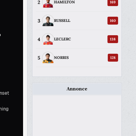
2
169
HAMILTON
3
160
RUSSELL
4
138
LECLERC
5
128
NORRIS
Annonce