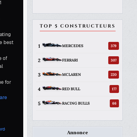
TOP 5 CONSTRUCTEURS
1
379
MERCEDES
2
307
FERRARI
3
220
MCLAREN
4
177
RED BULL
5
66
RACING BULLS
Annonce