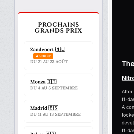
PROCHAINS
GRANDS PRIX
Zandvoort 🇳🇱
🔥 SPRINT
DU 21 AU 23 AOÛT
Monza 🇮🇹
DU 4 AU 6 SEPTEMBRE
Madrid 🇪🇸
DU 11 AU 13 SEPTEMBRE