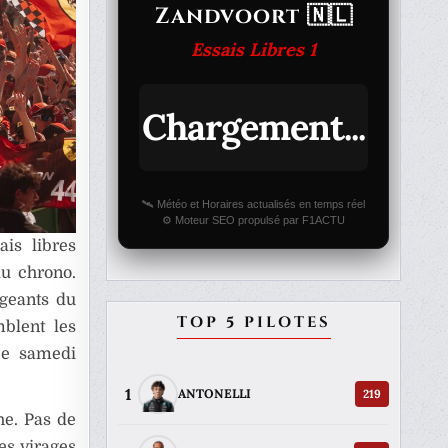
Zandvoort 🇳🇱
Essais Libres 1
Chargement...
🛰️ Météo et Horaires actualisés en temps réel
⚙️ Moteur SEO propulsé par F1ACTU
ais libres
du chrono.
igeants du
TOP 5 PILOTES
mblent les
ce samedi
1
219
ANTONELLI
he. Pas de
les virages