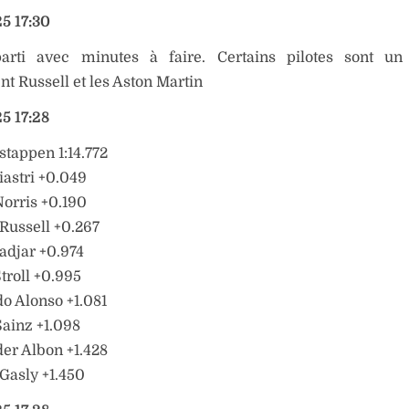
5 17:30
parti avec minutes à faire. Certains pilotes sont u
 Russell et les Aston Martin
5 17:28
stappen 1:14.772
iastri +0.049
orris +0.190
Russell +0.267
adjar +0.974
troll +0.995
o Alonso +1.081
Sainz +1.098
er Albon +1.428
 Gasly +1.450