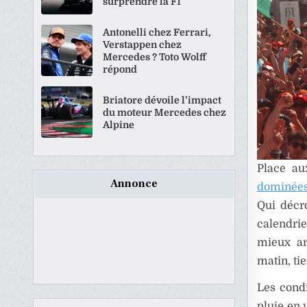
surprendre la F1
Antonelli chez Ferrari,
Verstappen chez
Mercedes ? Toto Wolff
répond
Briatore dévoile l’impact
du moteur Mercedes chez
Alpine
Place au
Annonce
dominée
Qui décro
calendri
mieux ar
matin, ti
Les condi
pluie en 