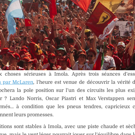
x choses sérieuses à Imola. Après trois séances d’ess
s par McLaren
, l’heure est venue de découvrir la vérité 
chera la pole position sur l’un des circuits les plus ex
er ? Lando Norris, Oscar Piastri et Max Verstappen se
més… à condition que les pneus tendres, capricieux 
ennent leurs promesses.
tions sont stables à Imola, avec une piste chaude et sèc
vue, mais le vent léger pourrait jouer sur l’équilibre dans 