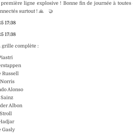
première ligne explosive ! Bonne fin de journée à toutes e
nnectés surtout ! 🙏 🤝
5 17:38
5 17:38
a grille complète :
Piastri
erstappen
e Russell
 Norris
ndo Alonso
s Sainz
nder Albon
Stroll
 Hadjar
e Gasly