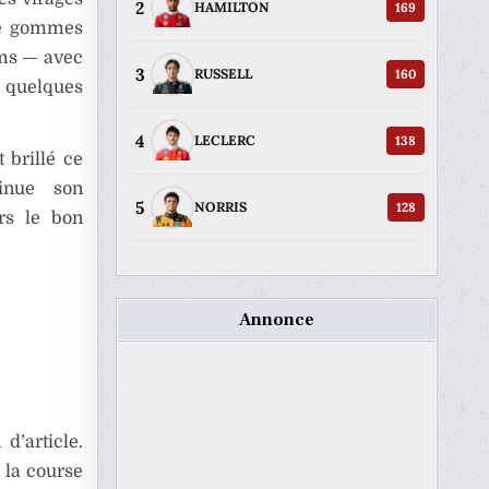
2
169
HAMILTON
 de gommes
eams — avec
3
160
RUSSELL
é quelques
4
138
LECLERC
 brillé ce
tinue son
5
128
NORRIS
rs le bon
Annonce
d’article.
 la course