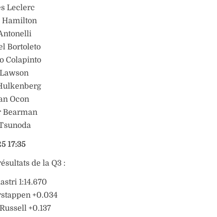
es Leclerc
s Hamilton
Antonelli
el Bortoleto
co Colapinto
m Lawson
 Hulkenberg
ban Ocon
er Bearman
 Tsunoda
5 17:35
résultats de la Q3 :
astri 1:14.670
rstappen +0.034
Russell +0.137