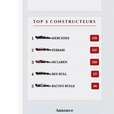
TOP 5 CONSTRUCTEURS
1
379
MERCEDES
2
307
FERRARI
3
220
MCLAREN
4
177
RED BULL
5
66
RACING BULLS
Annonce