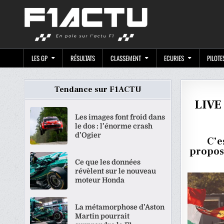
Skip
F1ACTU.CO
to
content
LES GP
RÉSULTATS
CLASSEMENT
ECURIES
PILOTE
Tendance sur F1ACTU
LIVE 
Les images font froid dans
le dos : l’énorme crash
d’Ogier
C’e
proposo
Ce que les données
révèlent sur le nouveau
moteur Honda
La métamorphose d’Aston
Martin pourrait