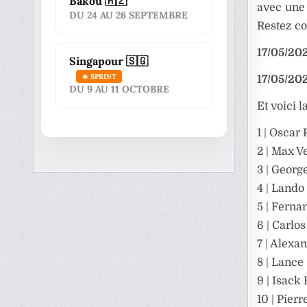
Bakou 🇦🇿
avec une 
DU 24 AU 26 SEPTEMBRE
Restez co
17/05/202
Singapour 🇸🇬
🔥 SPRINT
17/05/202
DU 9 AU 11 OCTOBRE
Et voici l
1 | Oscar 
2 | Max V
3 | Georg
4 | Lando
5 | Ferna
6 | Carlo
7 | Alexa
8 | Lance 
9 | Isack
10 | Pierr