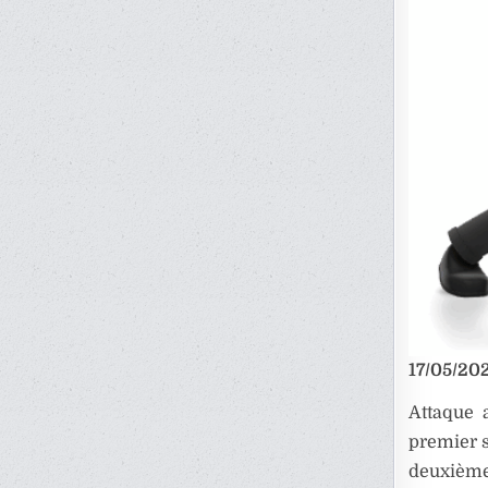
17/05/202
Attaque a
premier s
deuxièm