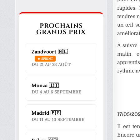
rapides.
tendres n
PROCHAINS
un œil su
GRANDS PRIX
améliora
À suivre 
Zandvoort 🇳🇱
matin et
🔥 SPRINT
apprenti
DU 21 AU 23 AOÛT
rythme av
Monza 🇮🇹
DU 4 AU 6 SEPTEMBRE
Madrid 🇪🇸
17/05/202
DU 11 AU 13 SEPTEMBRE
Il est te
Encore un