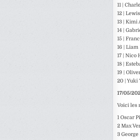
11 | Charl
12 | Lewi
13 | Kimi 
14 | Gabri
15 | Fran
16 | Lia
17 | Nico
18 | Este
19 | Oliv
20 | Yuki
17/05/202
Voici les 
1 Oscar Pi
2 Max Ve
3 George 