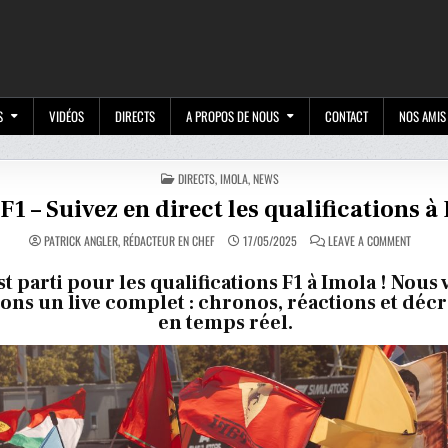
M
S
VIDÉOS
DIRECTS
A PROPOS DE NOUS
CONTACT
NOS AMIS
POSTED
DIRECTS
,
IMOLA
,
NEWS
IN
F1 – Suivez en direct les qualifications à
ON
PATRICK ANGLER, RÉDACTEUR EN CHEF
17/05/2025
LEAVE A COMMENT
LIVE
F1
–
st parti pour les qualifications F1 à Imola ! Nous
SUIVEZ
ns un live complet : chronos, réactions et déc
EN
DIRECT
en temps réel.
LES
QUALIFI
À
IMOLA