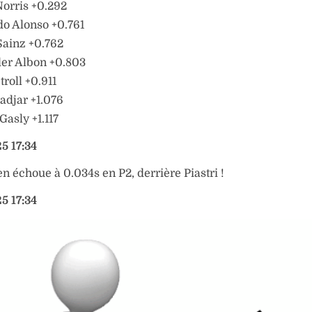
orris +0.292
o Alonso +0.761
Sainz +0.762
der Albon +0.803
troll +0.911
adjar +1.076
Gasly +1.117
5 17:34
n échoue à 0.034s en P2, derrière Piastri !
5 17:34