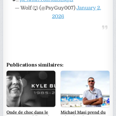
🔁…
pic.twitter.com/RuiSL8qjLl
— Wolf 🐺 (@PsyGuy007)
January 2,
2026
Publications similaires:
Onde de choc dans le
Michael Masi prend du