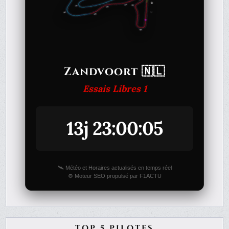
Zandvoort 🇳🇱
Essais Libres 1
13j 23:00:05
🛰️ Météo et Horaires actualisés en temps réel
⚙️ Moteur SEO propulsé par F1ACTU
TOP 5 PILOTES