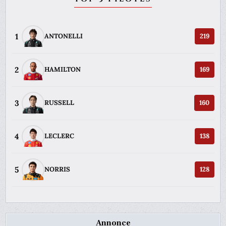
1
ANTONELLI
219
2
HAMILTON
169
3
RUSSELL
160
4
LECLERC
138
5
NORRIS
128
Annonce