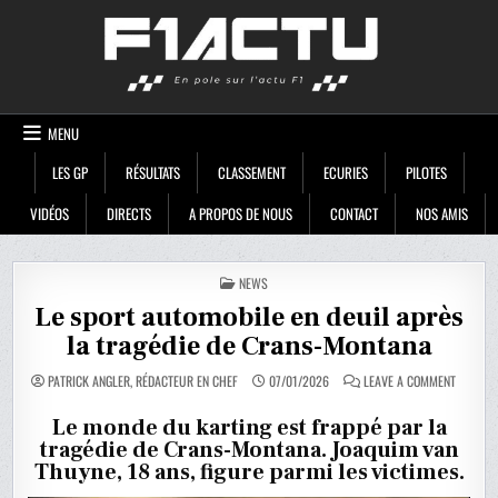
Skip
F1ACTU
to
content
MENU
LES GP
RÉSULTATS
CLASSEMENT
ECURIES
PILOTES
VIDÉOS
DIRECTS
A PROPOS DE NOUS
CONTACT
NOS AMIS
POSTED
NEWS
IN
Le sport automobile en deuil après
la tragédie de Crans-Montana
ON
PATRICK ANGLER, RÉDACTEUR EN CHEF
07/01/2026
LEAVE A COMMENT
LE
SPORT
AUTOMO
Le monde du karting est frappé par la
EN
tragédie de Crans-Montana. Joaquim van
DEUIL
APRÈS
Thuyne, 18 ans, figure parmi les victimes.
LA
TRAGÉDI