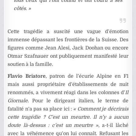
tous ceux qui l’ont connu et ont couru à ses
côtés. »
Cette tragédie a suscité une vague d’émotion
immense dépassant les frontières de la Suisse. Des
figures comme Jean Alesi, Jack Doohan ou encore
Otmar Szafnauer ont publiquement manifesté leur
soutien à la famille.
Flavio Briatore
, patron de l’écurie Alpine en F1
mais aussi propriétaire d’établissements de nuit
renommés, a vivement réagi dans les colonnes d’
Il
Giornale
. Pour le dirigeant italien, le terme de
fatalité n’a pas sa place ici :
« Comment je décrirais
cette tragédie ? C’est un meurtre. Il n’y a aucun
doute là-dessus : c’est un meurtre »
, a-t-il lâché
avec la véhémence qu’on lui connaît. Refusant les