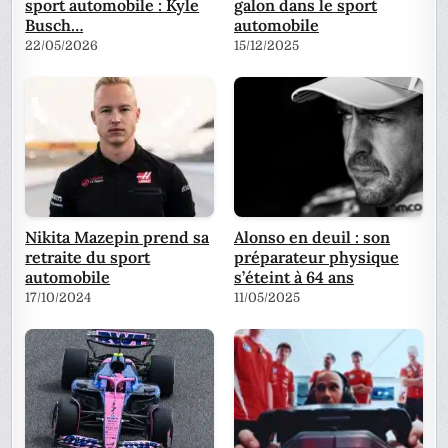
sport automobile : Kyle
galon dans le sport
Busch…
automobile
22/05/2026
15/12/2025
Nikita Mazepin prend sa
Alonso en deuil : son
retraite du sport
préparateur physique
automobile
s’éteint à 64 ans
17/10/2024
11/05/2025