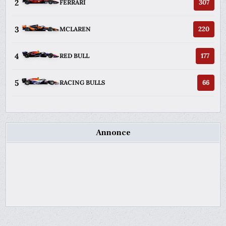
2
307
FERRARI
3
220
MCLAREN
4
177
RED BULL
5
66
RACING BULLS
Annonce