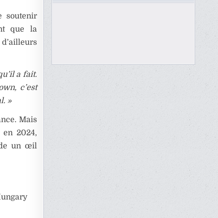
e soutenir
nt que la
d’ailleurs
’il a fait.
own, c’est
l. »
ance. Mais
s en 2024,
rde un œil
ungary