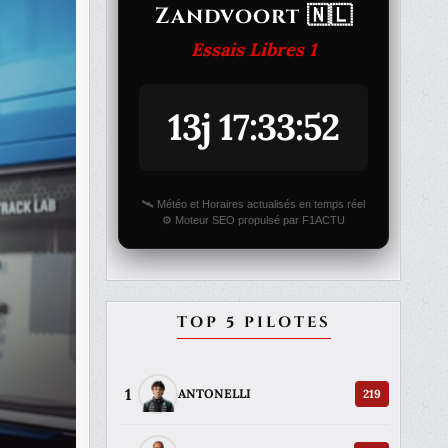
Zandvoort 🇳🇱
Essais Libres 1
13j 17:33:52
🛰️ Météo et Horaires actualisés en temps réel
⚙️ Moteur SEO propulsé par F1ACTU
TOP 5 PILOTES
1
219
ANTONELLI