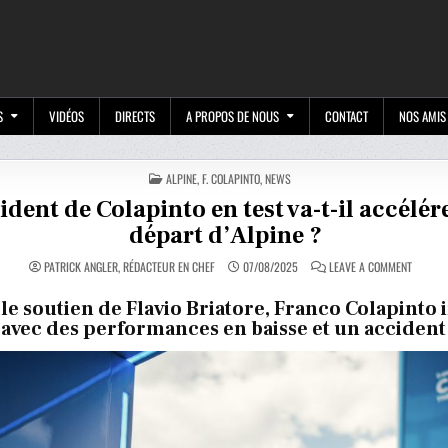
M
S
VIDÉOS
DIRECTS
A PROPOS DE NOUS
CONTACT
NOS AMIS
POSTED
ALPINE
,
F. COLAPINTO
,
NEWS
IN
ident de Colapinto en test va-t-il accélér
départ d’Alpine ?
ON
PATRICK ANGLER, RÉDACTEUR EN CHEF
07/08/2025
LEAVE A COMMENT
L’ACCID
DE
COLAPI
le soutien de Flavio Briatore, Franco Colapinto 
EN
avec des performances en baisse et un accident
TEST
VA-
T-
IL
ACCÉLÉ
SON
DÉPART
D’ALPIN
?