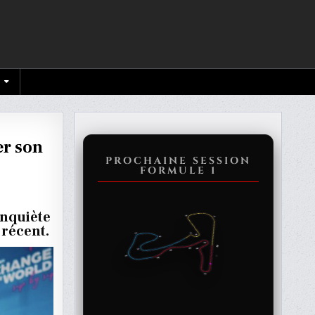
er son
PROCHAINE SESSION
FORMULE 1
ENT
NTO
inquiète
 récent.
RER
E