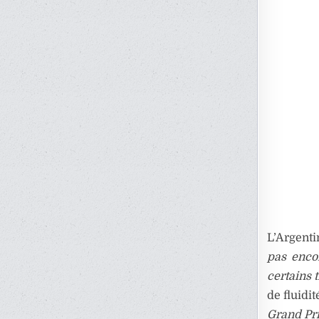
L’Argenti
pas encor
certains t
de fluidi
Grand Pri