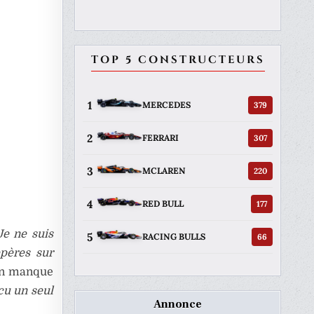
TOP 5 CONSTRUCTEURS
1
379
MERCEDES
2
307
FERRARI
3
220
MCLAREN
4
177
RED BULL
Je ne suis
5
66
RACING BULLS
epères sur
 un manque
cu un seul
Annonce