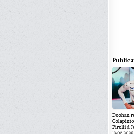
Publica
Doohan r
Colapinto
Pirelli à 
13/02/2025