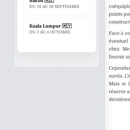
Bakou 🇦🇿
coéquipie
DU 24 AU 26 SEPTEMBRE
points po
construct
Kuala Lumpur 🇲🇾
DU 2 AU 4 OCTOBRE
Face à ce
éventuel 
chez Mer
fournir u
Cependant
sursis. L’
Mais si 
réserve a
dernières