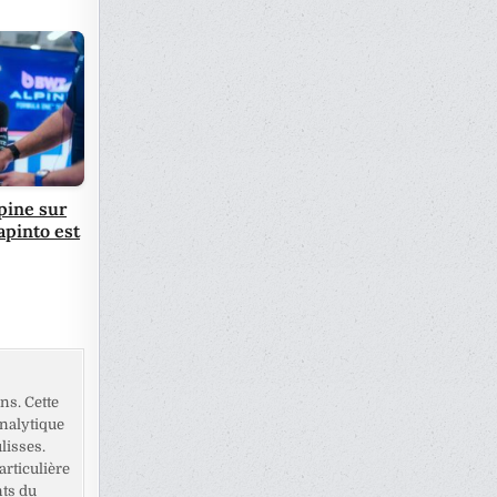
pine sur
apinto est
ns. Cette
analytique
lisses.
rticulière
nts du