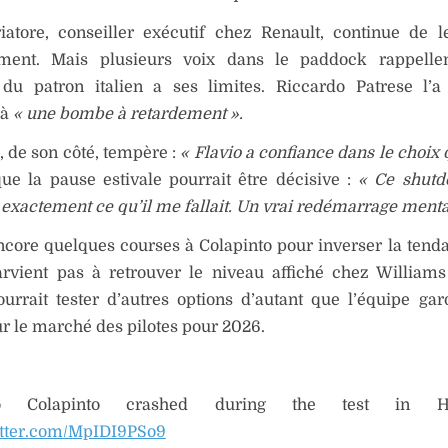
iatore, conseiller exécutif chez Renault, continue de l
ment. Mais plusieurs voix dans le paddock rappelle
 du patron italien a ses limites. Riccardo Patrese l’a 
 à
« une bombe à retardement ».
, de son côté, tempère :
« Flavio a confiance dans le choix qu
ue la pause estivale pourrait être décisive :
« Ce shutd
 exactement ce qu’il me fallait. Un vrai redémarrage menta
encore quelques courses à Colapinto pour inverser la tend
parvient pas à retrouver le niveau affiché chez William
urrait tester d’autres options d’autant que l’équipe ga
sur le marché des pilotes pour 2026.
co Colapinto crashed during the test in H
itter.com/MpIDI9PSo9