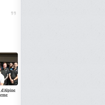
 d'Alpine
norme