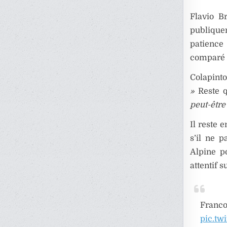
Flavio Br
publique
patience
comparé
Colapinto
»
Reste q
peut-être
Il reste 
s’il ne 
Alpine po
attentif 
Fran
pic.tw