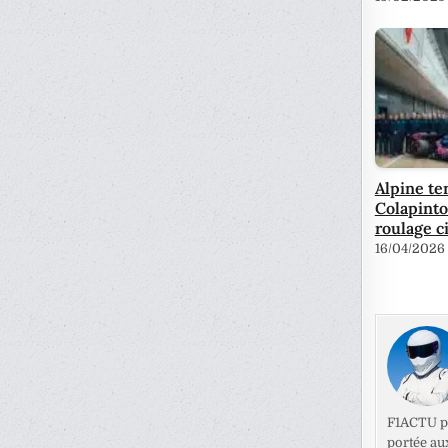
Alpine te
Colapinto
roulage c
16/04/2026
F1ACTU pr
portée au