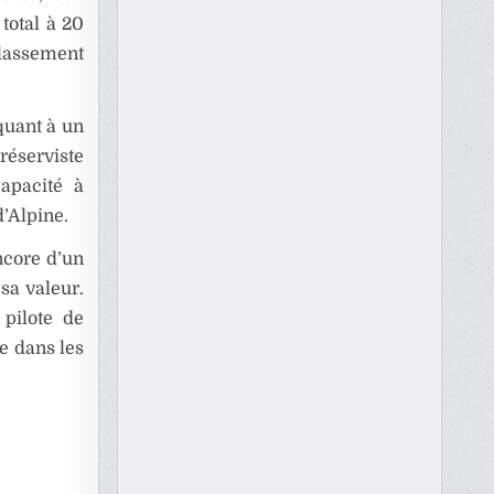
total à 20
 classement
 quant à un
réserviste
apacité à
d’Alpine.
ncore d’un
 sa valeur.
 pilote de
e dans les