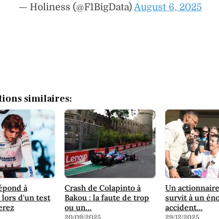
— Holiness (@F1BigData)
August 6, 2025
tions similaires:
épond à
Crash de Colapinto à
Un actionnaire
 lors d'un test
Bakou : la faute de trop
survit à un é
Jerez
ou un…
accident…
20/09/2025
29/12/2025