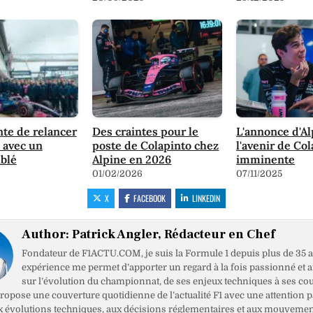
nte de relancer
Des craintes pour le
L'annonce d'Al
 avec un
poste de Colapinto chez
l'avenir de Col
iblé
Alpine en 2026
imminente
01/02/2026
07/11/2025
X
FACEBOOK
LINKEDIN
Author:
Patrick Angler, Rédacteur en Chef
Fondateur de F1ACTU.COM, je suis la Formule 1 depuis plus de 35 a
expérience me permet d’apporter un regard à la fois passionné et 
sur l’évolution du championnat, de ses enjeux techniques à ses cou
opose une couverture quotidienne de l’actualité F1 avec une attention pa
x évolutions techniques, aux décisions réglementaires et aux mouveme