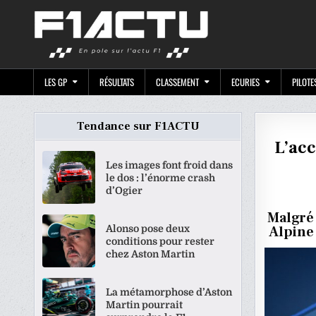
Skip
F1ACTU.CO
to
content
LES GP
RÉSULTATS
CLASSEMENT
ECURIES
PILOTE
Tendance sur F1ACTU
L’acc
Les images font froid dans
le dos : l’énorme crash
d’Ogier
Malgré 
Alonso pose deux
Alpine 
conditions pour rester
chez Aston Martin
La métamorphose d’Aston
Martin pourrait