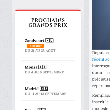
PROCHAINS
GRANDS PRIX
Zandvoort 🇳🇱
🔥 SPRINT
DU 21 AU 23 AOÛT
Depuis so
récent ac
interrog
Monza 🇮🇹
DU 4 AU 6 SEPTEMBRE
durant u
précieuse
répercuss
Madrid 🇪🇸
DU 11 AU 13 SEPTEMBRE
Remplaça
inscrit l
modeste 