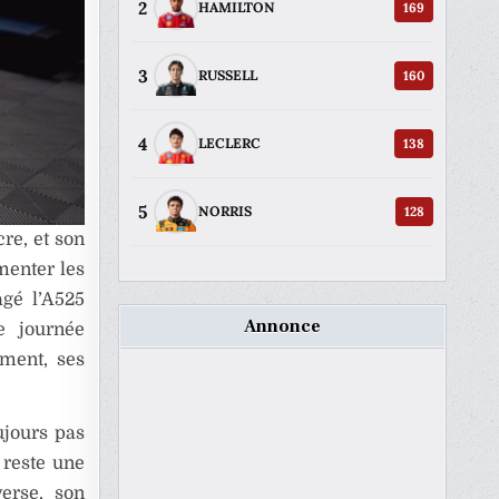
2
169
HAMILTON
3
160
RUSSELL
4
138
LECLERC
5
128
NORRIS
re, et son
menter les
agé l’A525
Annonce
e journée
ement, ses
ujours pas
 reste une
erse, son