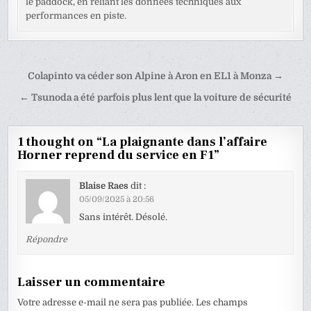
le paddock, en reliant les données techniques aux
performances en piste.
Navigation
Colapinto va céder son Alpine à Aron en EL1 à Monza →
de
← Tsunoda a été parfois plus lent que la voiture de sécurité
l’article
1 thought on “
La plaignante dans l’affaire
Horner reprend du service en F1
”
Blaise Raes
dit :
05/09/2025 à 20:56
Sans intérêt. Désolé.
Répondre
Laisser un commentaire
Votre adresse e-mail ne sera pas publiée.
Les champs