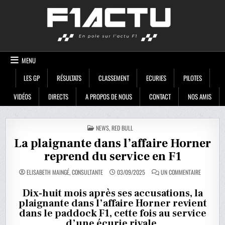
Skip
F1ACTU
to
content
MENU
LES GP
RÉSULTATS
CLASSEMENT
ECURIES
PILOTES
VIDÉOS
DIRECTS
A PROPOS DE NOUS
CONTACT
NOS AMIS
POSTED
NEWS
,
RED BULL
IN
La plaignante dans l’affaire Horner
reprend du service en F1
SUR
ELISABETH MAINGÉ, CONSULTANTE
03/09/2025
UN COMMENTAIRE
LA
PLAIGNANT
DANS
Dix-huit mois après ses accusations, la
L’AFFAIRE
plaignante dans l’affaire Horner revient
HORNER
REPREND
dans le paddock F1, cette fois au service
DU
SERVICE
d’une écurie rivale.