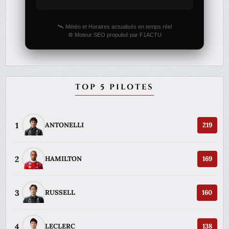
🛰️ Météo et Horaires actualisés en temps réel
⚙️ Moteur SEO propulsé par F1ACTU
TOP 5 PILOTES
1
ANTONELLI
219
2
HAMILTON
169
3
RUSSELL
160
4
LECLERC
138