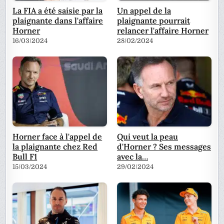
La FIA a été saisie par la
Un appel de la
plaignante dans l'affaire
plaignante pourrait
Horner
relancer l'affaire Horner
16/03/2024
28/02/2024
Horner face à l'appel de
Qui veut la peau
la plaignante chez Red
d'Horner ? Ses messages
Bull F1
avec la…
15/03/2024
29/02/2024