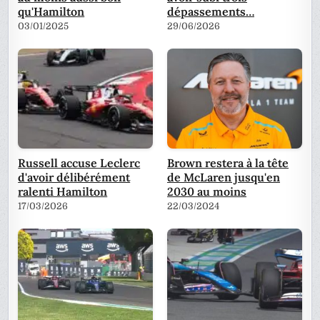
qu'Hamilton
dépassements…
03/01/2025
29/06/2026
Russell accuse Leclerc
Brown restera à la tête
d'avoir délibérément
de McLaren jusqu'en
ralenti Hamilton
2030 au moins
17/03/2026
22/03/2024