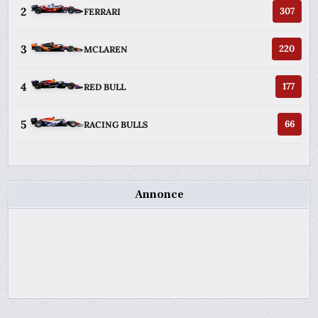
2
307
FERRARI
3
220
MCLAREN
4
177
RED BULL
5
66
RACING BULLS
Annonce