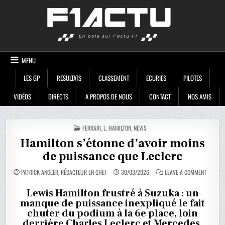
Skip
F1ACTU
to
content
MENU
LES GP
RÉSULTATS
CLASSEMENT
ECURIES
PILOTES
VIDÉOS
DIRECTS
A PROPOS DE NOUS
CONTACT
NOS AMIS
POSTED
FERRARI
,
L. HAMILTON
,
NEWS
IN
Hamilton s’étonne d’avoir moins
de puissance que Leclerc
ON
PATRICK ANGLER, RÉDACTEUR EN CHEF
30/03/2026
LEAVE A COMMENT
HAMILT
S’ÉTONN
D’AVOIR
Lewis Hamilton frustré à Suzuka : un
MOINS
manque de puissance inexpliqué le fait
DE
PUISSA
chuter du podium à la 6e place, loin
QUE
LECLERC
derrière Charles Leclerc et Mercedes.