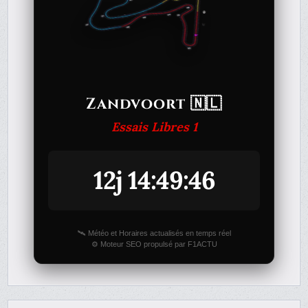
Zandvoort 🇳🇱
Essais Libres 1
12j 14:49:46
🛰️ Météo et Horaires actualisés en temps réel
⚙️ Moteur SEO propulsé par F1ACTU