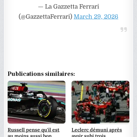
— La Gazzetta Ferrari
(@GazzettaFerrari)
March 29, 2026
Publications similaires:
Russell pense qu'il est
Leclerc démuni après
au moins aussi bon
avoir subi trois