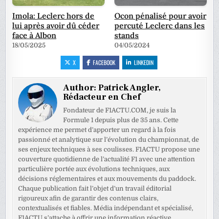
Imola: Leclerc hors de
Ocon pénalisé pour avoir
lui après avoir dû céder
percuté Leclerc dans les
face à Albon
stands
18/05/2025
04/05/2024
X
FACEBOOK
LINKEDIN
Author:
Patrick Angler,
Rédacteur en Chef
Fondateur de F1ACTU.COM, je suis la
Formule 1 depuis plus de 35 ans. Cette
expérience me permet d’apporter un regard à la fois
passionné et analytique sur l’évolution du championnat, de
ses enjeux techniques à ses coulisses. F1ACTU propose une
couverture quotidienne de l’actualité F1 avec une attention
particulière portée aux évolutions techniques, aux
décisions réglementaires et aux mouvements du paddock.
Chaque publication fait l’objet d’un travail éditorial
rigoureux afin de garantir des contenus clairs,
contextualisés et fiables. Média indépendant et spécialisé,
F1ACTU s’attache à offrir une information réactive,