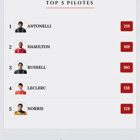
TOP 5 PILOTES
1
ANTONELLI
219
2
HAMILTON
169
3
RUSSELL
160
4
LECLERC
138
5
NORRIS
128