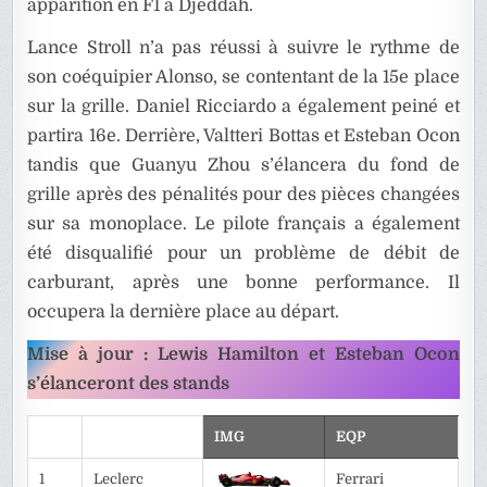
apparition en F1 à Djeddah.
Lance Stroll n’a pas réussi à suivre le rythme de
son coéquipier Alonso, se contentant de la 15e place
sur la grille. Daniel Ricciardo a également peiné et
partira 16e. Derrière, Valtteri Bottas et Esteban Ocon
tandis que Guanyu Zhou s’élancera du fond de
grille après des pénalités pour des pièces changées
sur sa monoplace. Le pilote français a également
été disqualifié pour un problème de débit de
carburant, après une bonne performance. Il
occupera la dernière place au départ.
Mise à jour : Lewis Hamilton et Esteban Ocon
s’élanceront des stands
IMG
EQP
1
Leclerc
Ferrari