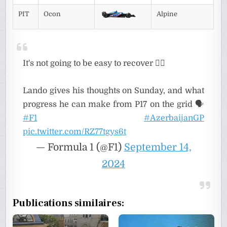
PIT
Ocon
Alpine
It's not going to be easy to recover 😮‍💨
Lando gives his thoughts on Sunday, and what
progress he can make from P17 on the grid 🗣️
#F1
#AzerbaijanGP
pic.twitter.com/RZ77tgys6t
— Formula 1 (@F1)
September 14,
2024
Publications similaires: