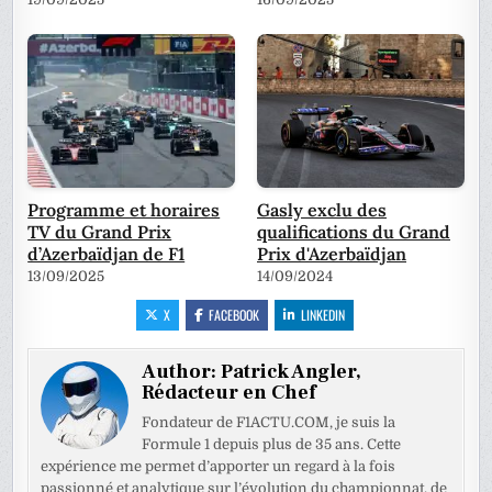
Programme et horaires
Gasly exclu des
TV du Grand Prix
qualifications du Grand
d’Azerbaïdjan de F1
Prix d'Azerbaïdjan
13/09/2025
14/09/2024
X
FACEBOOK
LINKEDIN
Author:
Patrick Angler,
Rédacteur en Chef
Fondateur de F1ACTU.COM, je suis la
Formule 1 depuis plus de 35 ans. Cette
expérience me permet d’apporter un regard à la fois
passionné et analytique sur l’évolution du championnat, de