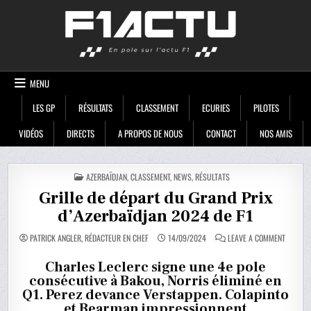
Skip
F1ACTU
to
content
MENU
LES GP
RÉSULTATS
CLASSEMENT
ECURIES
PILOTES
VIDÉOS
DIRECTS
A PROPOS DE NOUS
CONTACT
NOS AMIS
POSTED
AZERBAÏDJAN
,
CLASSEMENT
,
NEWS
,
RÉSULTATS
IN
Grille de départ du Grand Prix
d’Azerbaïdjan 2024 de F1
ON
PATRICK ANGLER, RÉDACTEUR EN CHEF
14/09/2024
LEAVE A COMMENT
GRILLE
DE
DÉPART
Charles Leclerc signe une 4e pole
DU
consécutive à Bakou, Norris éliminé en
GRAND
PRIX
Q1. Perez devance Verstappen. Colapinto
D’AZERB
2024
et Bearman impressionnent