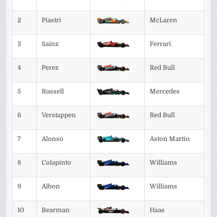
2
Piastri
McLaren
3
Sainz
Ferrari
4
Perez
Red Bull
5
Russell
Mercedes
6
Verstappen
Red Bull
7
Alonso
Aston Martin
8
Colapinto
Williams
9
Albon
Williams
10
Bearman
Haas