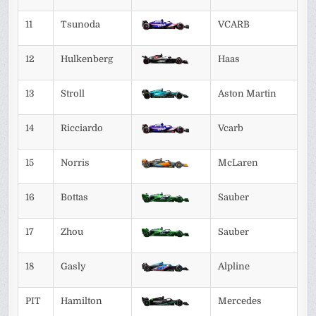
11
Tsunoda
VCARB
12
Hulkenberg
Haas
13
Stroll
Aston Martin
14
Ricciardo
Vcarb
15
Norris
McLaren
16
Bottas
Sauber
17
Zhou
Sauber
18
Gasly
Alpline
PIT
Hamilton
Mercedes