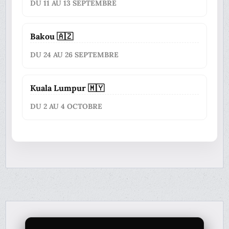
DU 11 AU 13 SEPTEMBRE
Bakou 🇦🇿
DU 24 AU 26 SEPTEMBRE
Kuala Lumpur 🇲🇾
DU 2 AU 4 OCTOBRE