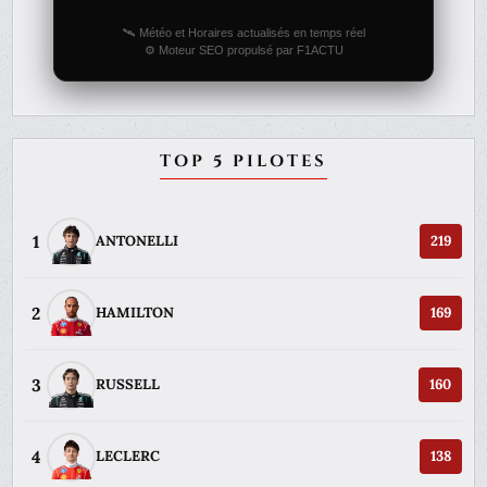
🛰️ Météo et Horaires actualisés en temps réel
⚙️ Moteur SEO propulsé par F1ACTU
TOP 5 PILOTES
1
ANTONELLI
219
2
HAMILTON
169
3
RUSSELL
160
4
LECLERC
138