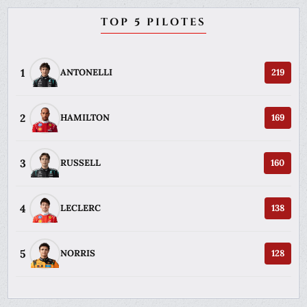
TOP 5 PILOTES
1
ANTONELLI
219
2
HAMILTON
169
3
RUSSELL
160
4
LECLERC
138
5
NORRIS
128