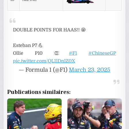
DOUBLE POINTS FOR HAAS!! 🤩
Esteban P7 💪
Ollie P10 👏
#F1
#ChineseGP
pic.twitter.com/QL11Dn1Z0X
— Formula 1 (@F1)
March 23, 2025
Publications similaires: