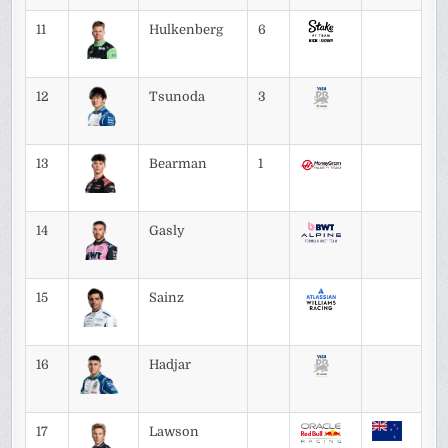
11
Hulkenberg
6
12
Tsunoda
3
13
Bearman
1
14
Gasly
15
Sainz
16
Hadjar
17
Lawson