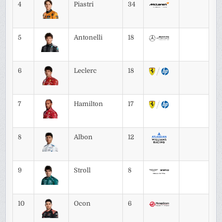
4
Piastri
34
5
Antonelli
18
6
Leclerc
18
7
Hamilton
17
8
Albon
12
9
Stroll
8
10
Ocon
6