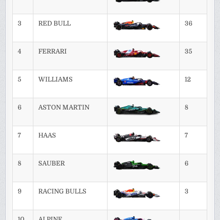
3
RED BULL
36
4
FERRARI
35
5
WILLIAMS
12
6
ASTON MARTIN
8
7
HAAS
7
8
SAUBER
6
9
RACING BULLS
3
10
ALPINE