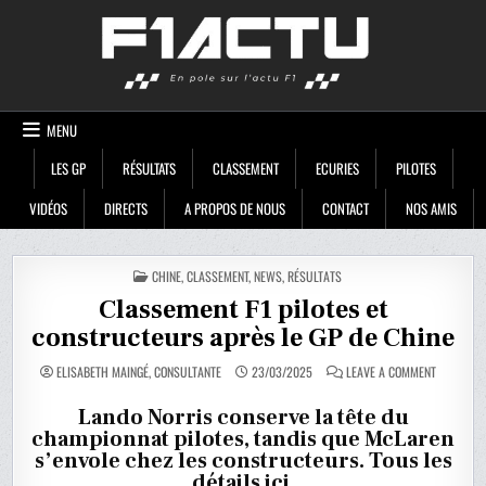
Skip
F1ACTU
to
content
MENU
LES GP
RÉSULTATS
CLASSEMENT
ECURIES
PILOTES
VIDÉOS
DIRECTS
A PROPOS DE NOUS
CONTACT
NOS AMIS
POSTED
CHINE
,
CLASSEMENT
,
NEWS
,
RÉSULTATS
IN
Classement F1 pilotes et
constructeurs après le GP de Chine
ON
ELISABETH MAINGÉ, CONSULTANTE
23/03/2025
LEAVE A COMMENT
CLASSEME
F1
PILOTES
Lando Norris conserve la tête du
ET
championnat pilotes, tandis que McLaren
CONSTRUC
APRÈS
s’envole chez les constructeurs. Tous les
LE
GP
détails ici.