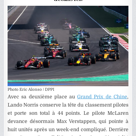
DE
CHINE
Photo Eric Alonso / DPPI
Avec sa deuxième place au
Grand Prix de Chine
,
Lando Norris conserve la tête du classement pilotes
et porte son total à 44 points. Le pilote McLaren
devance désormais Max Verstappen, qui pointe à
huit unités après un week-end compliqué. Derrière