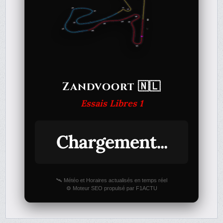
Zandvoort 🇳🇱
Essais Libres 1
Chargement...
🛰️ Météo et Horaires actualisés en temps réel
⚙️ Moteur SEO propulsé par F1ACTU