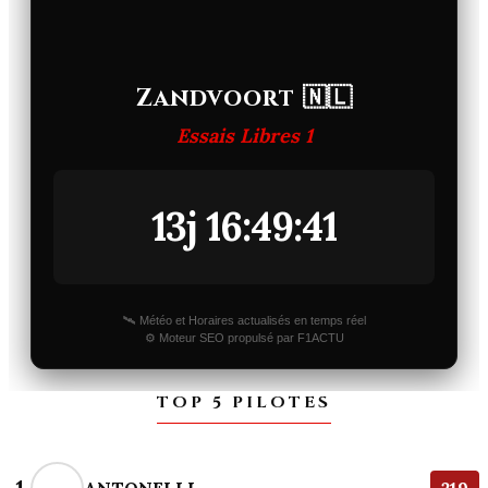
Zandvoort 🇳🇱
Essais Libres 1
13j 16:49:41
🛰️ Météo et Horaires actualisés en temps réel
⚙️ Moteur SEO propulsé par F1ACTU
TOP 5 PILOTES
ANTONELLI