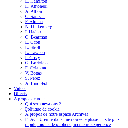
L. Hamilton
K. Antonelli
A. Albon
C. Sainz Jr
F. Alonso
N. Hulkenberg
I. Hadjar
O. Bearman
E. Ocon
L. Stroll
L. Lawson
P. Gasly
G. Bortoleto
F. Colapinto
V. Bottas
S. Perez
A. Lindblad
Vidéos
Directs
A propos de nous
Qui sommes-nous ?
Politique de cookie
À propos de notre espace Archives
F1ACTU entre dans une nouvelle phase — site plus
rapide, moins de publicité, meilleure expérience