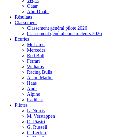
Vegas
Qatar
Abu Dhabi
Résultats
Classement
Classement général pilote 2026
Classement général constructeurs 2026
Ecuries
McLaren
Mercedes
Red Bull
Ferrari
Williams
Racing Bulls
Aston Martin
Haas
Audi
Alpine
Cadillac
Pilotes
L. Norris
M. Verstappen
O. Piastri
G. Russell
C. Leclerc