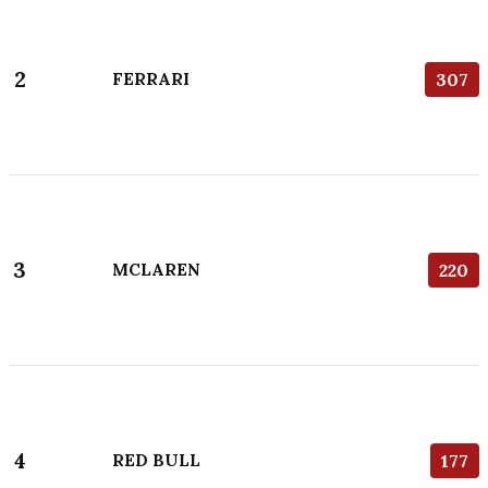
2
FERRARI
307
3
MCLAREN
220
4
RED BULL
177