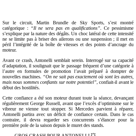
Sur le circuit, Martin Brundle de Sky Sports, s’est montré
catégorique :
“Il ne sera pas en qualifications”
. Ce pessimisme
s’explique par la nature des dégâts. Un choc latéral de cette intensité
ne se limite pas à briser des ailerons ou une suspension ; il met en
péril l’intégrité de la boîte de vitesses et des points d’ancrage du
moteur.
Avant ce crash, Antonelli semblait serein. Interrogé sur sa capacité
d’adaptation, il soulignait que le passage fréquent d’une catégorie à
l’autre en formules de promotion l’avait préparé à dompter de
nouvelles machines.
“On ne sait pas exactement où sont les autres,
mais nous sommes confiants sur notre potentiel”
, confiait-il avant le
début des hostilités.
Cette confiance a été son moteur durant toute la séance, devançant
régulièrement George Russell, avant que l’excès d’optimisme sur le
vibreur ne vienne tout stopper. Si Mercedes parvient à réparer,
Antonelli partira avec un déficit de confiance certain. Dans le cas
contraire, il devra regarder ses concurrents s’élancer pour la
première pole de la saison depuis le muret des stands.
GROS CRASH POUR ANTONELLI 💥