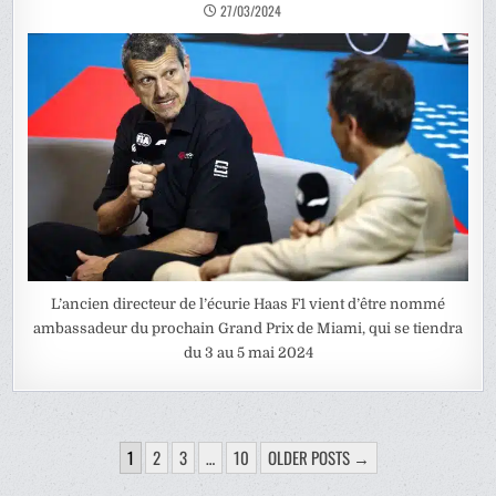
27/03/2024
L’ancien directeur de l’écurie Haas F1 vient d’être nommé
ambassadeur du prochain Grand Prix de Miami, qui se tiendra
du 3 au 5 mai 2024
PAGINATION
1
2
3
…
10
OLDER POSTS →
DES