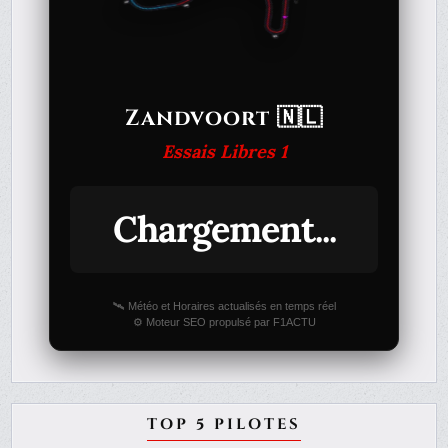
Zandvoort 🇳🇱
Essais Libres 1
Chargement...
🛰️ Météo et Horaires actualisés en temps réel
⚙️ Moteur SEO propulsé par F1ACTU
TOP 5 PILOTES