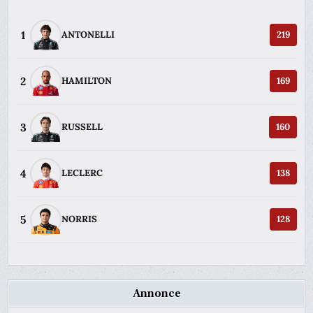
1
ANTONELLI
219
2
HAMILTON
169
3
RUSSELL
160
4
LECLERC
138
5
NORRIS
128
Annonce