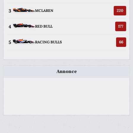
3
220
MCLAREN
4
177
RED BULL
5
66
RACING BULLS
Annonce