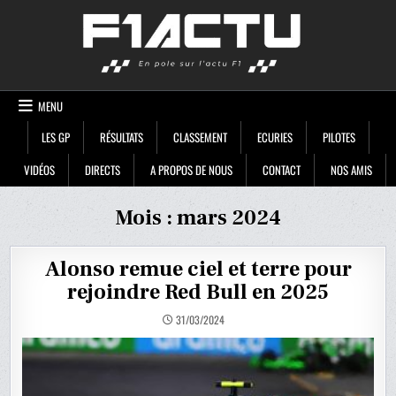
Skip
F1ACTU
to
content
MENU
LES GP
RÉSULTATS
CLASSEMENT
ECURIES
PILOTES
VIDÉOS
DIRECTS
A PROPOS DE NOUS
CONTACT
NOS AMIS
Mois :
mars 2024
Alonso remue ciel et terre pour
rejoindre Red Bull en 2025
31/03/2024