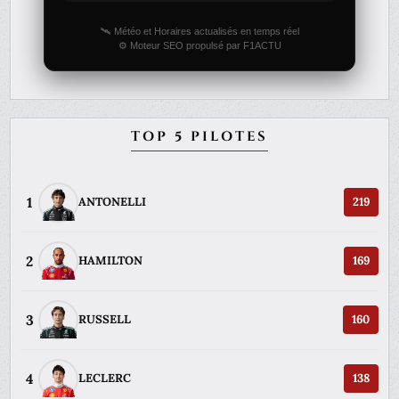
🛰️ Météo et Horaires actualisés en temps réel
⚙️ Moteur SEO propulsé par F1ACTU
TOP 5 PILOTES
1
ANTONELLI
219
2
HAMILTON
169
3
RUSSELL
160
4
LECLERC
138