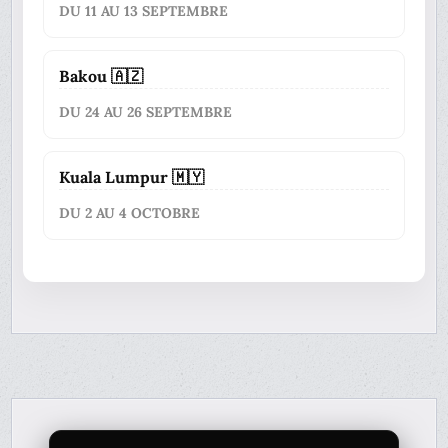
DU 11 AU 13 SEPTEMBRE
Bakou 🇦🇿
DU 24 AU 26 SEPTEMBRE
Kuala Lumpur 🇲🇾
DU 2 AU 4 OCTOBRE