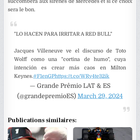
succombera aux sirènes de Mercedes et si ce choix
sera le bon.
"LO HACEN PARA IRRITAR A RED BULL"
Jacques Villeneuve ve el discurso de Toto
Wolff como una "cortina de humo", cuya
intención es crear más caos en Milton
Keynes.
#F1enGP
https://t.co/WRy4te32ik
— Grande Prêmio LAT & ES
(@grandepremioES)
March 29, 2024
Publications similaires: