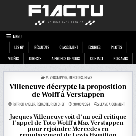
Skip
F1ACTU
to
content
MENU
LES GP
RÉSULTATS
CLASSEMENT
ECURIES
PILOTES
VIDÉOS
DIRECTS
A PROPOS DE NOUS
CONTACT
NOS AMIS
POSTED
M. VERSTAPPEN
,
MERCEDES
,
NEWS
IN
Villeneuve décrypte la proposition
de Wolff à Verstappen
ON
PATRICK ANGLER, RÉDACTEUR EN CHEF
30/03/2024
LEAVE A COMMENT
VILLENE
DÉCRYP
LA
Jacques Villeneuve voit d’un oeil critique
PROPOSI
l’appel de Toto Wolff à Max Verstappen
DE
WOLFF
pour rejoindre Mercedes en
À
VERSTA
remplacement de Lewis Hamilton