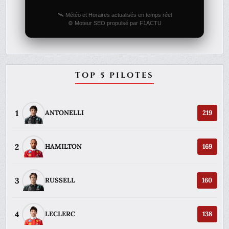
🛰️ Météo et Horaires actualisés en temps réel
⚙️ Moteur SEO propulsé par F1ACTU
TOP 5 PILOTES
1
ANTONELLI
219
2
HAMILTON
169
3
RUSSELL
160
4
LECLERC
138