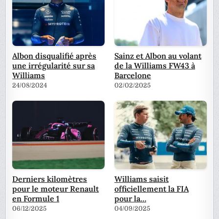
Albon disqualifié après
Sainz et Albon au volant
une irrégularité sur sa
de la Williams FW43 à
Williams
Barcelone
24/08/2024
02/02/2025
Derniers kilomètres
Williams saisit
pour le moteur Renault
officiellement la FIA
en Formule 1
pour la…
06/12/2025
04/09/2025