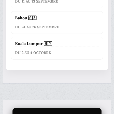
DU 11 AU 13 SEPTEMBRE
Bakou 🇦🇿
DU 24 AU 26 SEPTEMBRE
Kuala Lumpur 🇲🇾
DU 2 AU 4 OCTOBRE