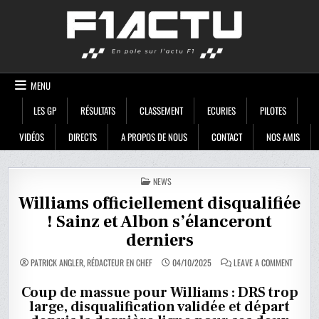
Skip
F1ACTU
to
content
MENU
LES GP
RÉSULTATS
CLASSEMENT
ECURIES
PILOTES
VIDÉOS
DIRECTS
A PROPOS DE NOUS
CONTACT
NOS AMIS
POSTED
NEWS
IN
Williams officiellement disqualifiée
! Sainz et Albon s’élanceront
derniers
ON
PATRICK ANGLER, RÉDACTEUR EN CHEF
04/10/2025
LEAVE A COMMENT
WILLIA
OFFICIE
DISQUAL
Coup de massue pour Williams : DRS trop
!
large, disqualification validée et départ
SAINZ
ET