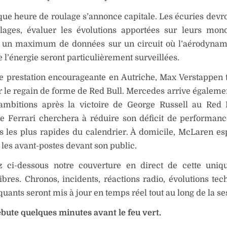
que heure de roulage s’annonce capitale. Les écuries devro
glages, évaluer les évolutions apportées sur leurs mon
ir un maximum de données sur un circuit où l’aérodynam
e l’énergie seront particulièrement surveillées.
e prestation encourageante en Autriche, Max Verstappen 
 le regain de forme de Red Bull. Mercedes arrive égaleme
ambitions après la victoire de George Russell au Red 
e Ferrari cherchera à réduire son déficit de performanc
s les plus rapides du calendrier. À domicile, McLaren es
 les avant-postes devant son public.
z ci-dessous notre couverture en direct de cette uniq
libres. Chronos, incidents, réactions radio, évolutions tec
quants seront mis à jour en temps réel tout au long de la se
ébute quelques minutes avant le feu vert.