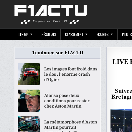
Skip
F1ACTU.CO
to
content
LES GP
RÉSULTATS
CLASSEMENT
ECURIES
PILOTE
Tendance sur F1ACTU
LIVE 
Les images font froid dans
le dos : l’énorme crash
d’Ogier
Suivez
Alonso pose deux
Bretagn
conditions pour rester
chez Aston Martin
La métamorphose d’Aston
Martin pourrait