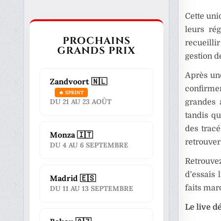
Cette uni
leurs ré
PROCHAINS
recueill
GRANDS PRIX
gestion d
Après un
Zandvoort 🇳🇱
confirmer
🔥 SPRINT
DU 21 AU 23 AOÛT
grandes 
tandis qu
des tracé
Monza 🇮🇹
retrouver
DU 4 AU 6 SEPTEMBRE
Retrouve
d’essais 
Madrid 🇪🇸
faits mar
DU 11 AU 13 SEPTEMBRE
Le live d