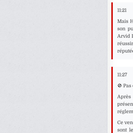
11:21
Mais H
son pu
Arvid 
réussi
réputé
11:27
🚫 Pas 
Après
présen
réglem
Ce vend
sont l