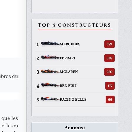
TOP 5 CONSTRUCTEURS
1
379
MERCEDES
2
307
FERRARI
3
220
MCLAREN
Libres du
4
177
RED BULL
5
66
RACING BULLS
 que les
r leurs
Annonce