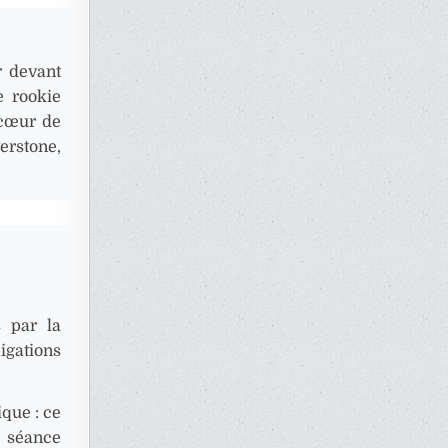
r devant
e rookie
 cœur de
rstone,
 par la
igations
ique : ce
e séance