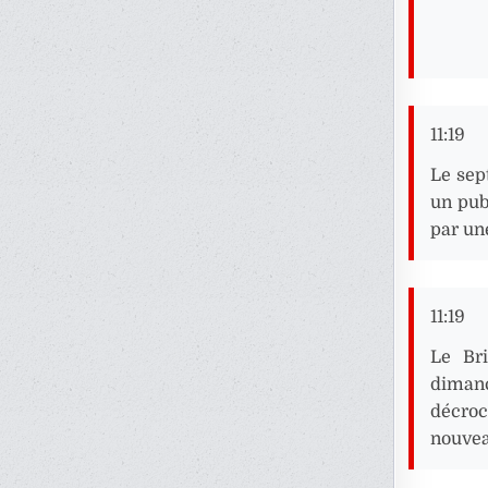
11:19
Le sep
un pub
par un
11:19
Le Bri
dimanc
décroc
nouvea