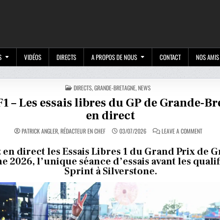
M
S
VIDÉOS
DIRECTS
A PROPOS DE NOUS
CONTACT
NOS AMIS
POSTED
DIRECTS
,
GRANDE-BRETAGNE
,
NEWS
IN
F1 – Les essais libres du GP de Grande-B
en direct
ON
PATRICK ANGLER, RÉDACTEUR EN CHEF
03/07/2026
LEAVE A COMMENT
LIVE
F1
–
 en direct les Essais Libres 1 du Grand Prix de 
LES
e 2026, l’unique séance d’essais avant les qualif
ESSAIS
LIBRES
Sprint à Silverstone.
DU
GP
DE
GRANDE
BRETAG
EN
DIRECT