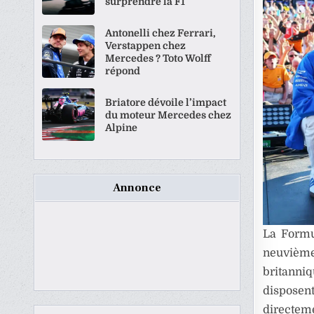
surprendre la F1
Antonelli chez Ferrari,
Verstappen chez
Mercedes ? Toto Wolff
répond
Briatore dévoile l’impact
du moteur Mercedes chez
Alpine
Annonce
La Formu
neuviè
britanni
disposen
directeme