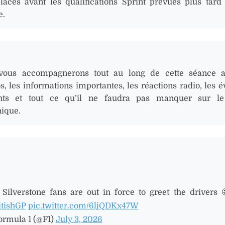
aces avant les qualifications Sprint prévues plus tard
e.
vous accompagnerons tout au long de cette séance a
s, les informations importantes, les réactions radio, les é
ents et tout ce qu’il ne faudra pas manquer sur le 
nique.
Silverstone fans are out in force to greet the drivers 
itishGP
pic.twitter.com/6ljQDKx47W
ormula 1 (@F1)
July 3, 2026