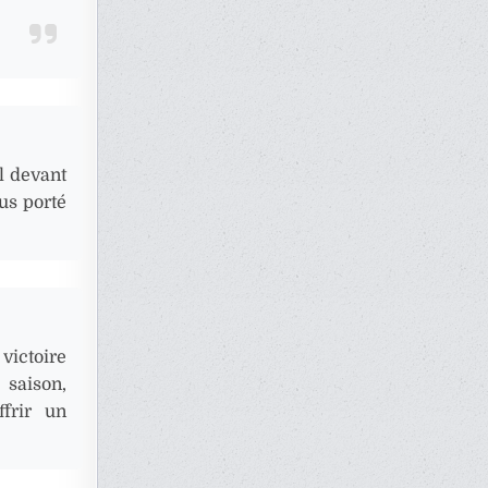
l devant
us porté
ictoire
 saison,
frir un