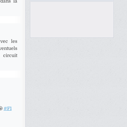
 dans la
vec les
ventuels
circuit
🤩
#F1