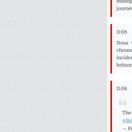
monopl
journé
11:08
Nous 
chrono
incid
britan
11:08
The 
#Br
— F