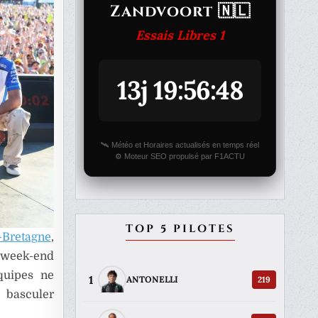
Zandvoort 🇳🇱
Essais Libres 1
13j 19:56:48
🛰️ Météo et Horaires actualisés en temps réel
⚙️ Moteur SEO propulsé par F1ACTU
TOP 5 PILOTES
-Bretagne
,
week-end
équipes ne
1
219
ANTONELLI
 basculer