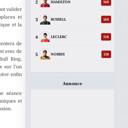
2
169
HAMILTON
nt valider
oplaces et
3
160
RUSSELL
ique et la
4
138
LECLERC
tentera de
nt avec de
5
128
NORRIS
Bull Ring,
e sur l’un
père enfin
Annonce
ue séance
hniques et
ssion.