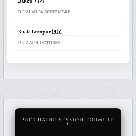
Bakou 🇦🇿
DU 24 AU 26 SEPTEMBRE
Kuala Lumpur 🇲🇾
DU 2 AU 4 OCTOBRE
PROCHAINE SESSION FORMULE
1