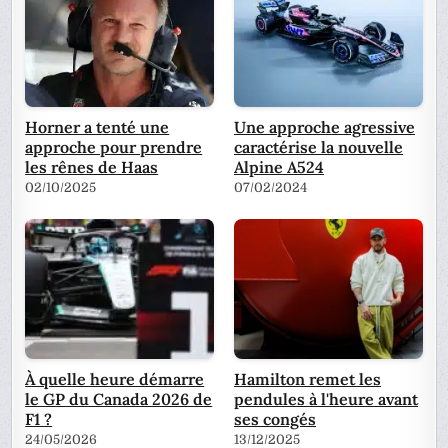
Horner a tenté une
Une approche agressive
approche pour prendre
caractérise la nouvelle
les rênes de Haas
Alpine A524
02/10/2025
07/02/2024
À quelle heure démarre
Hamilton remet les
le GP du Canada 2026 de
pendules à l'heure avant
F1 ?
ses congés
24/05/2026
13/12/2025