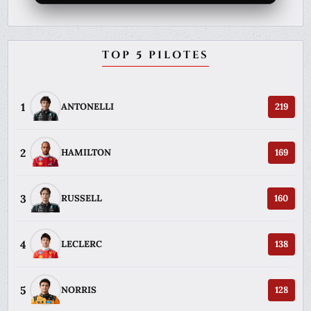
TOP 5 PILOTES
1
ANTONELLI
219
2
HAMILTON
169
3
RUSSELL
160
4
LECLERC
138
5
NORRIS
128