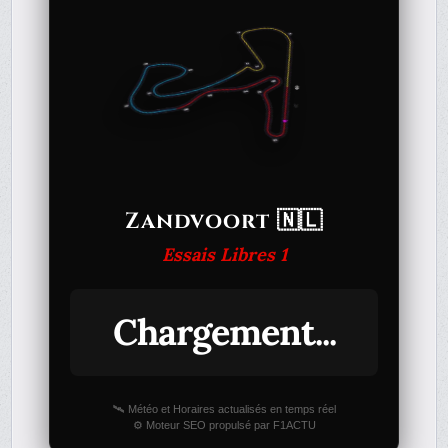
Zandvoort 🇳🇱
Essais Libres 1
Chargement...
🛰️ Météo et Horaires actualisés en temps réel
⚙️ Moteur SEO propulsé par F1ACTU