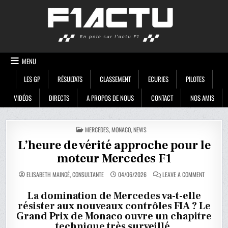
Skip
F1ACTU
to
content
MENU
LES GP
RÉSULTATS
CLASSEMENT
ECURIES
PILOTES
VIDÉOS
DIRECTS
A PROPOS DE NOUS
CONTACT
NOS AMIS
POSTED
MERCEDES
,
MONACO
,
NEWS
IN
L’heure de vérité approche pour le
moteur Mercedes F1
ON
ELISABETH MAINGÉ, CONSULTANTE
04/06/2026
LEAVE A COMMENT
L’HEURE
DE
VÉRITÉ
La domination de Mercedes va-t-elle
APPROCH
résister aux nouveaux contrôles FIA ? Le
POUR
LE
Grand Prix de Monaco ouvre un chapitre
MOTEUR
MERCEDES
technique très surveillé.