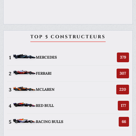
TOP 5 CONSTRUCTEURS
1
379
MERCEDES
2
307
FERRARI
3
220
MCLAREN
4
177
RED BULL
5
66
RACING BULLS