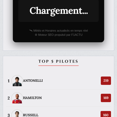
Chargement...
🛰️ Météo et Horaires actualisés en temps réel
⚙️ Moteur SEO propulsé par F1ACTU
TOP 5 PILOTES
1
ANTONELLI
219
2
HAMILTON
169
3
RUSSELL
160