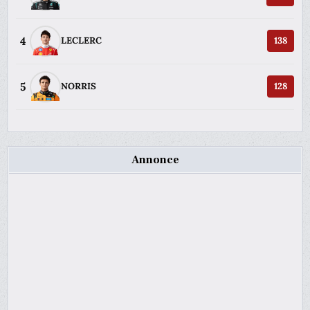
4
LECLERC
138
5
NORRIS
128
Annonce