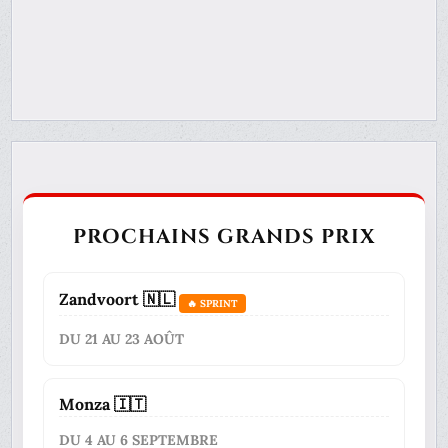
PROCHAINS GRANDS PRIX
Zandvoort 🇳🇱
🔥 SPRINT
DU 21 AU 23 AOÛT
Monza 🇮🇹
DU 4 AU 6 SEPTEMBRE