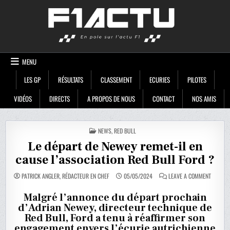
Skip
F1ACTU
to
content
MENU
LES GP
RÉSULTATS
CLASSEMENT
ECURIES
PILOTES
VIDÉOS
DIRECTS
A PROPOS DE NOUS
CONTACT
NOS AMIS
POSTED
NEWS
,
RED BULL
IN
Le départ de Newey remet-il en
cause l’association Red Bull Ford ?
ON
PATRICK ANGLER, RÉDACTEUR EN CHEF
05/05/2024
LEAVE A COMMENT
LE
DÉPART
DE
Malgré l’annonce du départ prochain
NEWEY
d’Adrian Newey, directeur technique de
REMET-
IL
Red Bull, Ford a tenu à réaffirmer son
EN
CAUSE
engagement envers l’écurie autrichienne