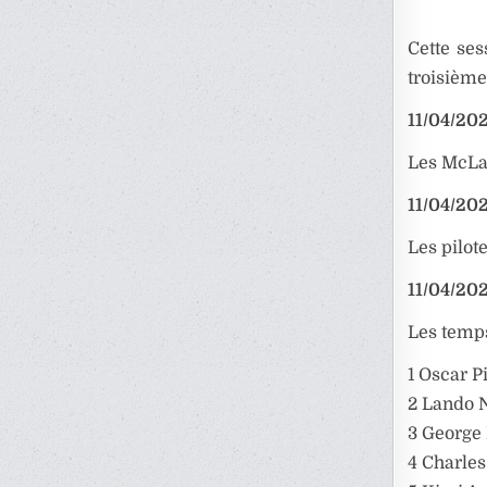
Cette se
troisième
11/04/202
Les McLar
11/04/202
Les pilot
11/04/202
Les temps
1 Oscar Pi
2 Lando N
3 George 
4 Charles