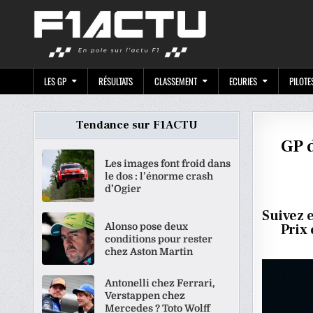
Skip
F1ACTU.CO
to
content
LES GP
RÉSULTATS
CLASSEMENT
ECURIES
PILOTE
Tendance sur F1ACTU
GP d
Les images font froid dans
le dos : l’énorme crash
d’Ogier
Suivez 
Alonso pose deux
Prix
conditions pour rester
chez Aston Martin
Antonelli chez Ferrari,
Verstappen chez
Mercedes ? Toto Wolff