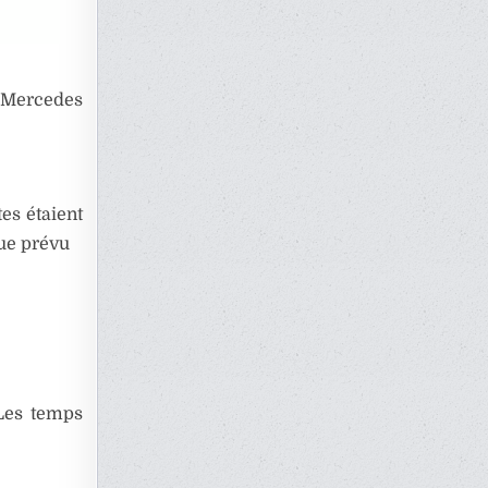
a Mercedes
es étaient
que prévu
 Les temps