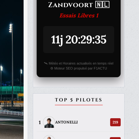
Zandvoort 🇳🇱
Essais Libres 1
11j 20:29:35
🛰️ Météo et Horaires actualisés en temps réel
⚙️ Moteur SEO propulsé par F1ACTU
TOP 5 PILOTES
1
219
ANTONELLI