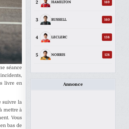
2
169
HAMILTON
3
160
RUSSELL
4
138
LECLERC
5
128
NORRIS
ème séance
incidents,
s livre en
Annonce
 suivre la
 à mettre à
ent. Vous
 en bas de