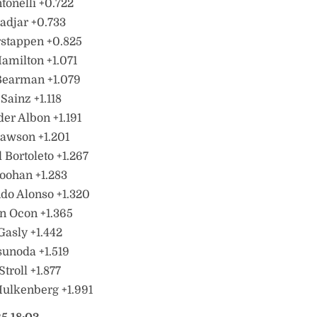
tonelli +0.722
adjar +0.733
rstappen +0.825
amilton +1.071
Bearman +1.079
Sainz +1.118
der Albon +1.191
Lawson +1.201
l Bortoleto +1.267
oohan +1.283
do Alonso +1.320
n Ocon +1.365
Gasly +1.442
sunoda +1.519
troll +1.877
Hulkenberg +1.991