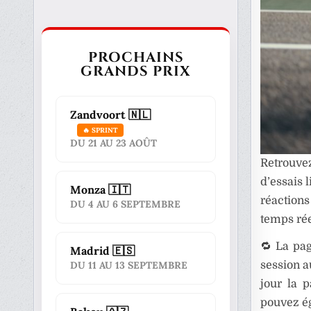
PROCHAINS
GRANDS PRIX
Zandvoort 🇳🇱
🔥 SPRINT
DU 21 AU 23 AOÛT
Retrouvez
d’essais 
Monza 🇮🇹
réactions
DU 4 AU 6 SEPTEMBRE
temps rée
🔁 La pa
Madrid 🇪🇸
session a
DU 11 AU 13 SEPTEMBRE
jour la 
pouvez ég