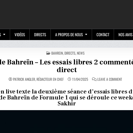
M
S
VIDÉOS
DIRECTS
A PROPOS DE NOUS
CONTACT
NOS AMIS
POSTED
BAHREIN
,
DIRECTS
,
NEWS
IN
e Bahreïn – Les essais libres 2 comment
direct
ON
PATRICK ANGLER, RÉDACTEUR EN CHEF
11/04/2025
LEAVE A COMMENT
GP
DE
BAHREÏ
en live texte la deuxième séance d’essais libres
–
 de Bahreïn de Formule 1 qui se déroule ce week
LES
ESSAIS
Sakhir
LIBRES
2
COMMEN
EN
DIRECT