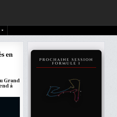
és en
PROCHAINE SESSION
FORMULE 1
N
 du Grand
end à
TÉS