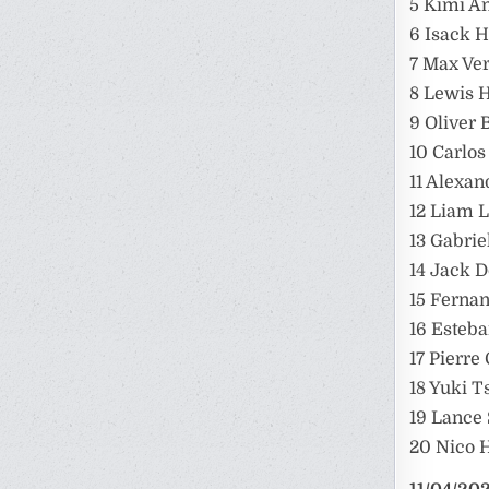
5 Kimi An
6 Isack H
7 Max Ve
8 Lewis H
9 Oliver 
10 Carlos 
11 Alexan
12 Liam 
13 Gabrie
14 Jack D
15 Fernan
16 Esteba
17 Pierre 
18 Yuki T
19 Lance S
20 Nico 