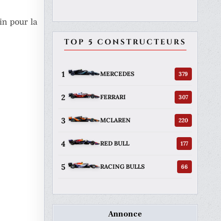
in pour la
TOP 5 CONSTRUCTEURS
1
379
MERCEDES
2
307
FERRARI
3
220
MCLAREN
4
177
RED BULL
5
66
RACING BULLS
Annonce