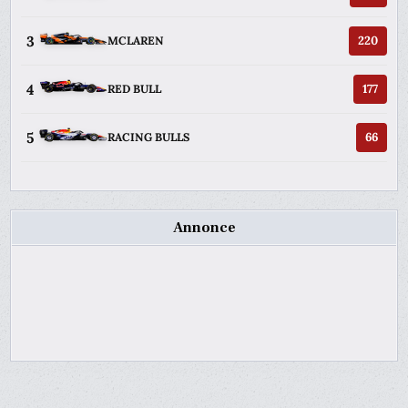
3
220
MCLAREN
4
177
RED BULL
5
66
RACING BULLS
Annonce