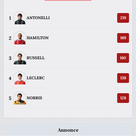
1
ANTONELLI
219
2
HAMILTON
169
3
RUSSELL
160
4
LECLERC
138
5
NORRIS
128
Annonce