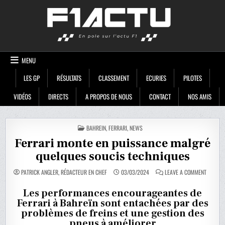
Skip
F1ACTU
to
content
MENU
LES GP
RÉSULTATS
CLASSEMENT
ECURIES
PILOTES
VIDÉOS
DIRECTS
A PROPOS DE NOUS
CONTACT
NOS AMIS
POSTED
BAHREIN
,
FERRARI
,
NEWS
IN
Ferrari monte en puissance malgré
quelques soucis techniques
ON
PATRICK ANGLER, RÉDACTEUR EN CHEF
03/03/2024
LEAVE A COMMENT
FERRARI
MONTE
EN
Les performances encourageantes de
PUISSA
Ferrari à Bahreïn sont entachées par des
MALGRÉ
QUELQU
problèmes de freins et une gestion des
SOUCIS
TECHNI
pneus à améliorer