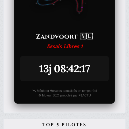
Zandvoort 🇳🇱
Essais Libres 1
13j 08:42:17
🛰️ Météo et Horaires actualisés en temps réel
⚙️ Moteur SEO propulsé par F1ACTU
TOP 5 PILOTES