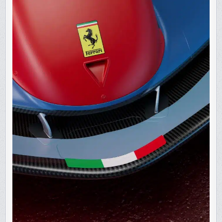
DE
MIAMI
DE
F1