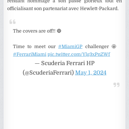
rendant hommage à son passé glorieux tout en
officialisant son partenariat avec Hewlett-Packard.
The covers are off!! 🔵
Time to meet our
#MiamiGP
challenger 🤩
#FerrariMiami
pic.twitter.com/Ylg3xPnZWf
— Scuderia Ferrari HP
(@ScuderiaFerrari)
May 1, 2024