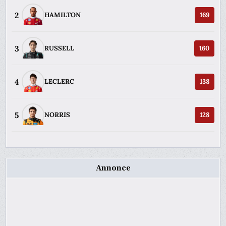
2
HAMILTON
169
3
RUSSELL
160
4
LECLERC
138
5
NORRIS
128
Annonce