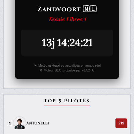
Zandvoort 🇳🇱
Essais Libres 1
13j 14:24:21
🛰️ Météo et Horaires actualisés en temps réel
⚙️ Moteur SEO propulsé par F1ACTU
TOP 5 PILOTES
1
ANTONELLI
219