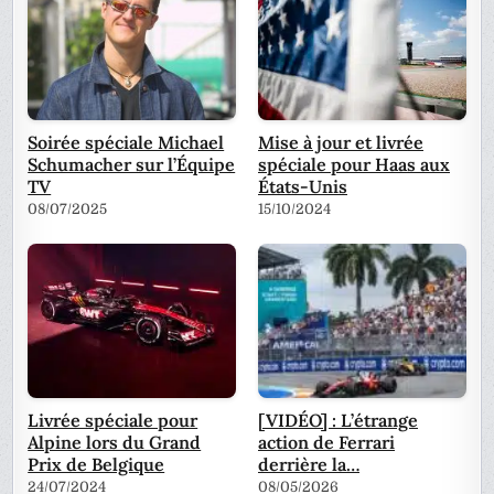
Soirée spéciale Michael
Mise à jour et livrée
Schumacher sur l’Équipe
spéciale pour Haas aux
TV
États-Unis
08/07/2025
15/10/2024
Livrée spéciale pour
[VIDÉO] : L’étrange
Alpine lors du Grand
action de Ferrari
Prix de Belgique
derrière la…
24/07/2024
08/05/2026