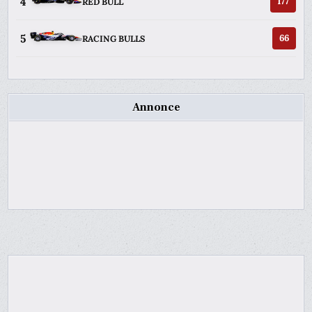
4
177
RED BULL
5
66
RACING BULLS
Annonce