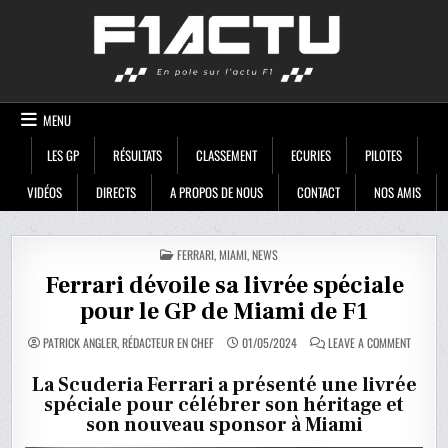
Skip
F1ACTU
to
content
MENU
LES GP
RÉSULTATS
CLASSEMENT
ECURIES
PILOTES
VIDÉOS
DIRECTS
A PROPOS DE NOUS
CONTACT
NOS AMIS
POSTED
FERRARI
,
MIAMI
,
NEWS
IN
Ferrari dévoile sa livrée spéciale
pour le GP de Miami de F1
ON
PATRICK ANGLER, RÉDACTEUR EN CHEF
01/05/2024
LEAVE A COMMENT
FERRARI
DÉVOILE
SA
La Scuderia Ferrari a présenté une livrée
LIVRÉE
spéciale pour célébrer son héritage et
SPÉCIAL
POUR
son nouveau sponsor à Miami
LE
GP