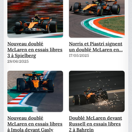
Nouveau doublé
Norris et Piastri signent
McLaren en essais libres
un doublé McLaren en…
3 à Spielberg
17/05/2025
28/06/2025
Nouveau doublé
Doublé McLaren devant
McLaren en essais libres
Russell en essais libres
à Imola devant Gasly
2 à Bahreïn