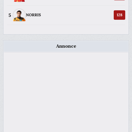
5
NORRIS
128
Annonce