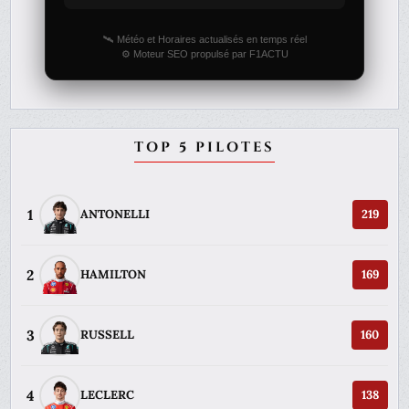
🛰️ Météo et Horaires actualisés en temps réel
⚙️ Moteur SEO propulsé par F1ACTU
TOP 5 PILOTES
1
ANTONELLI
219
2
HAMILTON
169
3
RUSSELL
160
4
LECLERC
138