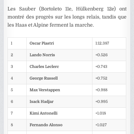
Les Sauber (Bortoleto 11e, Hülkenberg 12e) ont
montré des progrès sur les longs relais, tandis que
les Haas et Alpine ferment la marche.
1
Oscar Piastri
1:12.387
2
Lando Norris
+0.526
3
Charles Leclerc
+0.743
4
George Russell
+0.752
5
Max Verstappen
+0.988
6
Isack Hadjar
+0.995
7
Kimi Antonelli
+1.018
8
Fernando Alonso
+1.027