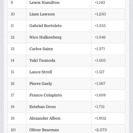
9
Lewis Hamilton
+1.140
10
Liam Lawson
+1.250
11
Gabriel Bortoleto
+1.335
12
Nico Hulkenberg
+1.346
13
Carlos Sainz
+1.371
14
Yuki Tsunoda
+1.505
15
Lance Stroll
+1.517
16
Pierre Gasly
+1.567
17
Franco Colapinto
+1.698
18
Esteban Ocon
+1.751
19
Alexander Albon
+1.902
20
Oliver Bearman
+2.073