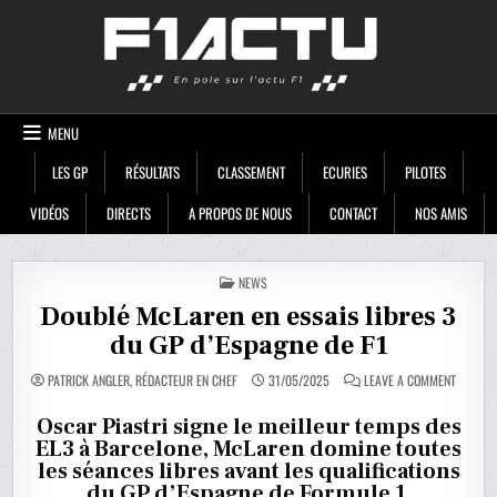
Skip
F1ACTU
to
content
MENU
LES GP
RÉSULTATS
CLASSEMENT
ECURIES
PILOTES
VIDÉOS
DIRECTS
A PROPOS DE NOUS
CONTACT
NOS AMIS
POSTED
NEWS
IN
Doublé McLaren en essais libres 3
du GP d’Espagne de F1
ON
PATRICK ANGLER, RÉDACTEUR EN CHEF
31/05/2025
LEAVE A COMMENT
DOUBLÉ
MCLARE
EN
Oscar Piastri signe le meilleur temps des
ESSAIS
EL3 à Barcelone, McLaren domine toutes
LIBRES
3
les séances libres avant les qualifications
DU
GP
du GP d’Espagne de Formule 1.