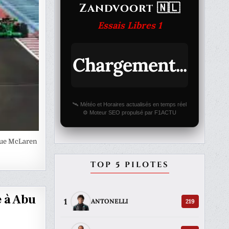
Zandvoort 🇳🇱
Essais Libres 1
Chargement...
🛰️ Météo et Horaires actualisés en temps réel
⚙️ Moteur SEO propulsé par F1ACTU
 que McLaren
TOP 5 PILOTES
e à Abu
1
219
ANTONELLI