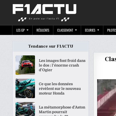
Skip
F1ACTU.CO
to
content
LES GP
RÉSULTATS
CLASSEMENT
ECURIES
PILOTE
Tendance sur F1ACTU
Cla
Les images font froid dans
le dos : l’énorme crash
d’Ogier
Ce que les données
révèlent sur le nouveau
moteur Honda
La métamorphose d’Aston
Martin pourrait