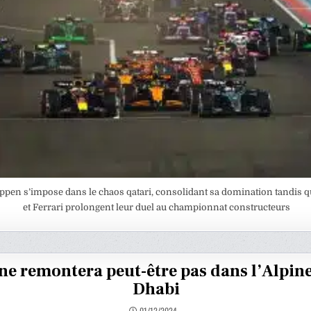
ppen s’impose dans le chaos qatari, consolidant sa domination tandis
et Ferrari prolongent leur duel au championnat constructeurs
ne remontera peut-être pas dans l’Alpin
Dhabi
01/12/2024