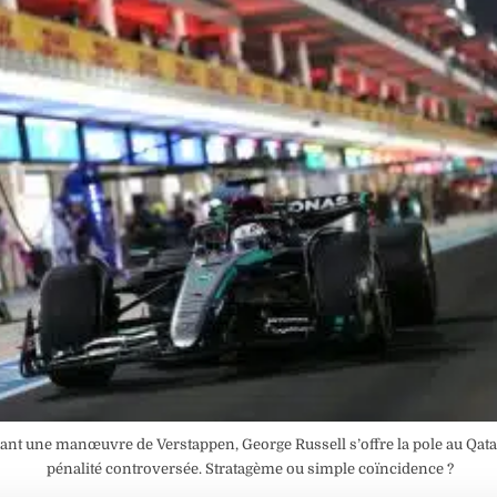
nt une manœuvre de Verstappen, George Russell s’offre la pole au Qata
pénalité controversée. Stratagème ou simple coïncidence ?