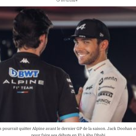
 pourrait quitter Alpine avant le dernier GP de la saison. Jack Doohan e
pour faire ses débuts en F1 à Abu Dhabi