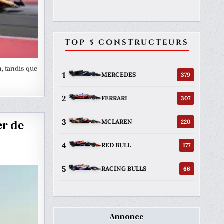
TOP 5 CONSTRUCTEURS
, tandis que
1
379
MERCEDES
2
307
FERRARI
3
220
MCLAREN
er de
4
177
RED BULL
5
66
RACING BULLS
Annonce