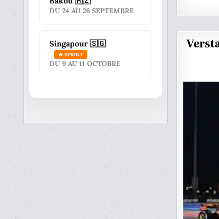
Bakou 🇦🇿
DU 24 AU 26 SEPTEMBRE
Verst
Singapour 🇸🇬
🔥 SPRINT
DU 9 AU 11 OCTOBRE