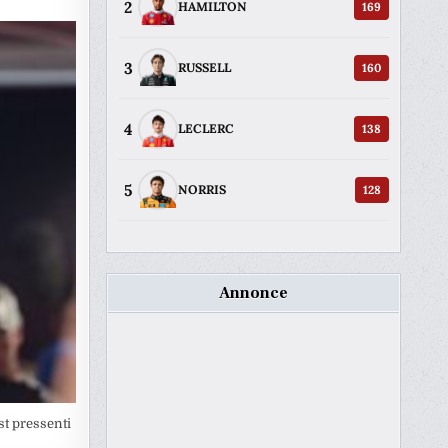
2
169
HAMILTON
3
160
RUSSELL
4
138
LECLERC
5
128
NORRIS
Annonce
st pressenti