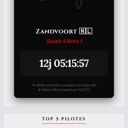
Zandvoort 🇳🇱
Essais Libres 1
12j 05:15:57
🛰️ Météo et Horaires actualisés en temps réel
⚙️ Moteur SEO propulsé par F1ACTU
TOP 5 PILOTES