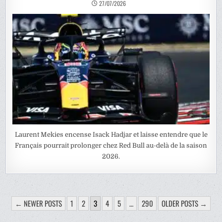
27/07/2026
Laurent Mekies encense Isack Hadjar et laisse entendre que le
Français pourrait prolonger chez Red Bull au-delà de la saison
2026.
PAGINATION
← NEWER POSTS
1
2
3
4
5
…
290
OLDER POSTS →
DES