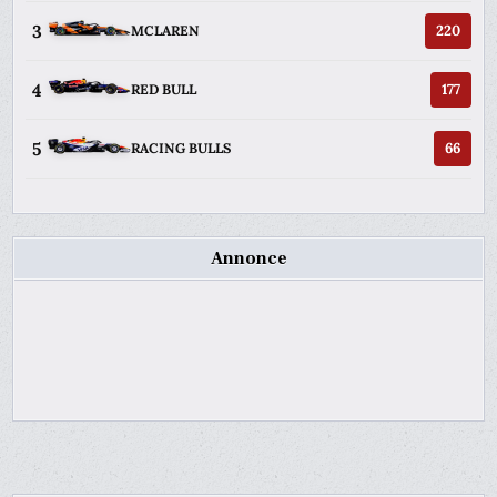
3
220
MCLAREN
4
177
RED BULL
5
66
RACING BULLS
Annonce