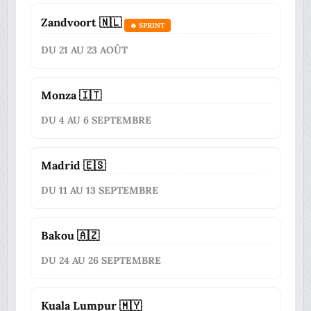
Zandvoort 🇳🇱
🔥 SPRINT
DU 21 AU 23 AOÛT
Monza 🇮🇹
DU 4 AU 6 SEPTEMBRE
Madrid 🇪🇸
DU 11 AU 13 SEPTEMBRE
Bakou 🇦🇿
DU 24 AU 26 SEPTEMBRE
Kuala Lumpur 🇲🇾