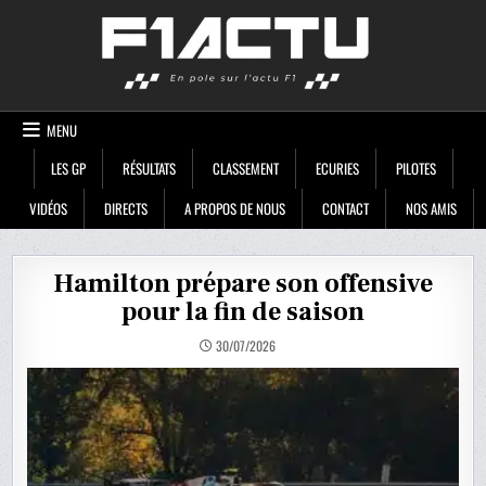
Skip
F1ACTU
to
content
MENU
LES GP
RÉSULTATS
CLASSEMENT
ECURIES
PILOTES
VIDÉOS
DIRECTS
A PROPOS DE NOUS
CONTACT
NOS AMIS
Hamilton prépare son offensive
pour la fin de saison
30/07/2026