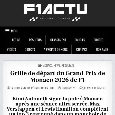
Skip
F1ACTU
to
content
MENU
LES GP
RÉSULTATS
CLASSEMENT
ECURIES
PILOTES
VIDÉOS
DIRECTS
A PROPOS DE NOUS
CONTACT
NOS AMIS
POSTED
MONACO
,
NEWS
,
RÉSULTATS
IN
Grille de départ du Grand Prix de
Monaco 2026 de F1
ON
PATRICK ANGLER, RÉDACTEUR EN CHEF
06/06/2026
LEAVE A COMMENT
GRILLE
DE
DÉPART
Kimi Antonelli signe la pole à Monaco
DU
après une séance ultra serrée. Max
GRAND
PRIX
Verstappen et Lewis Hamilton complètent
DE
MONACO
un top 3 regroupé dans un mouchoir de