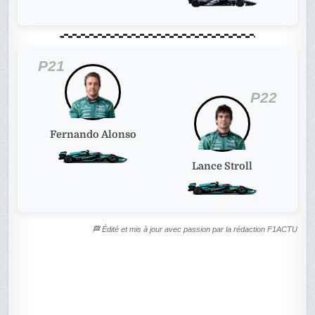
P21
P22
Fernando Alonso
Lance Stroll
🏁 Édité et mis à jour avec passion par la rédaction F1ACTU