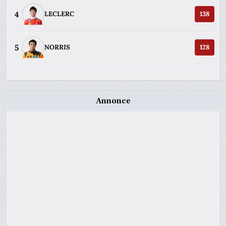
4
LECLERC
138
5
NORRIS
128
Annonce