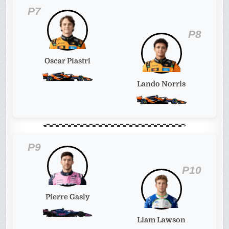
P7
P8
Oscar Piastri
Lando Norris
P9
P10
Pierre Gasly
Liam Lawson