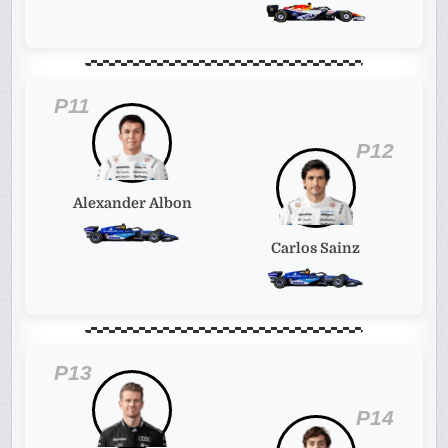
P11
P12
Alexander Albon
Carlos Sainz
P13
P14