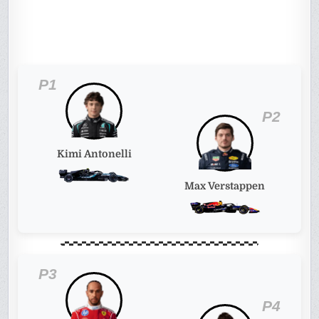
P1
P2
Kimi Antonelli
Max Verstappen
P3
P4