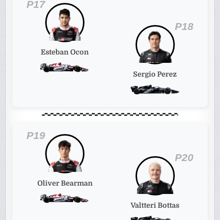
P17
P18
Esteban Ocon
Sergio Perez
P19
P20
Oliver Bearman
Valtteri Bottas