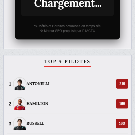
Chargement...
🛰️ Météo et Horaires actualisés en temps réel
⚙️ Moteur SEO propulsé par F1ACTU
TOP 5 PILOTES
1
ANTONELLI
219
2
HAMILTON
169
3
RUSSELL
160