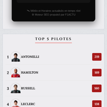
🛰️ Météo et Horaires actualisés en temps réel
⚙️ Moteur SEO propulsé par F1ACTU
TOP 5 PILOTES
1
ANTONELLI
219
2
HAMILTON
169
3
RUSSELL
160
4
LECLERC
138