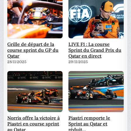
Grille de départ de la
LIVE F1 : La course
course sprint du GP du
Sprint du Grand Prix du
Qatar
Qatar en direct
28/11/2025
29/11/2025
Norris offre la victoire à
Piastri remporte le
Piastri en course sprint
Sprint au Qatar et
au Qatar
réduit…