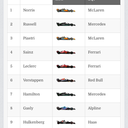
1
Norris
McLaren
2
Russell
Mercedes
3
Piastri
McLaren
4
Sainz
Ferrari
5
Leclerc
Ferrari
6
Verstappen
Red Bull
7
Hamilton
Mercedes
8
Gasly
Alpline
9
Hulkenberg
Haas