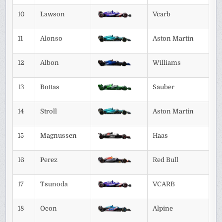
10
Lawson
Vcarb
11
Alonso
Aston Martin
12
Albon
Williams
13
Bottas
Sauber
14
Stroll
Aston Martin
15
Magnussen
Haas
16
Perez
Red Bull
17
Tsunoda
VCARB
18
Ocon
Alpine