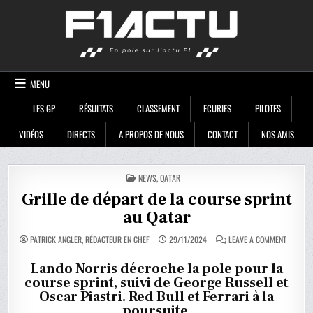
Skip
F1ACTU
to
content
MENU
LES GP
RÉSULTATS
CLASSEMENT
ECURIES
PILOTES
VIDÉOS
DIRECTS
A PROPOS DE NOUS
CONTACT
NOS AMIS
POSTED
NEWS
,
QATAR
IN
Grille de départ de la course sprint
au Qatar
ON
PATRICK ANGLER, RÉDACTEUR EN CHEF
29/11/2024
LEAVE A COMMENT
GRILLE
DE
DÉPART
Lando Norris décroche la pole pour la
DE
course sprint, suivi de George Russell et
LA
COURSE
Oscar Piastri. Red Bull et Ferrari à la
SPRINT
AU
poursuite.