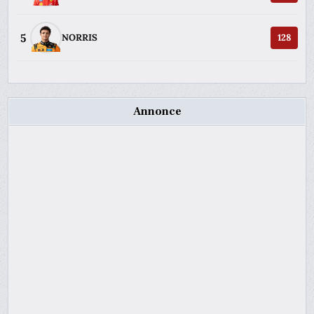
5
NORRIS
128
Annonce