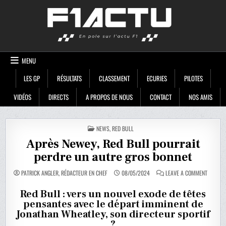
Skip
F1ACTU
to
content
MENU
LES GP
RÉSULTATS
CLASSEMENT
ECURIES
PILOTES
VIDÉOS
DIRECTS
A PROPOS DE NOUS
CONTACT
NOS AMIS
POSTED
NEWS
,
RED BULL
IN
Après Newey, Red Bull pourrait
perdre un autre gros bonnet
ON
PATRICK ANGLER, RÉDACTEUR EN CHEF
08/05/2024
LEAVE A COMMENT
APRÈS
NEWEY,
RED
Red Bull : vers un nouvel exode de têtes
BULL
pensantes avec le départ imminent de
POURRA
PERDRE
Jonathan Wheatley, son directeur sportif
UN
AUTRE
?