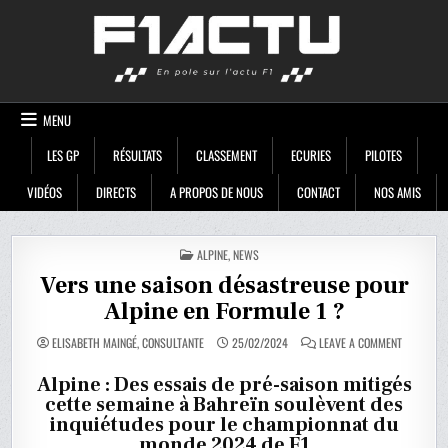
Skip
F1ACTU
to
content
MENU
LES GP
RÉSULTATS
CLASSEMENT
ECURIES
PILOTES
VIDÉOS
DIRECTS
A PROPOS DE NOUS
CONTACT
NOS AMIS
POSTED
ALPINE
,
NEWS
IN
Vers une saison désastreuse pour
Alpine en Formule 1 ?
ON
ELISABETH MAINGÉ, CONSULTANTE
25/02/2024
LEAVE A COMMENT
VERS
UNE
SAISON
Alpine : Des essais de pré-saison mitigés
DÉSASTRE
cette semaine à Bahreïn soulèvent des
POUR
ALPINE
inquiétudes pour le championnat du
EN
FORMULE
monde 2024 de F1