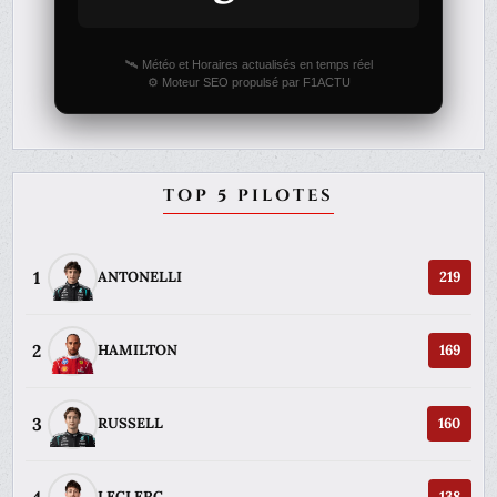
🛰️ Météo et Horaires actualisés en temps réel
⚙️ Moteur SEO propulsé par F1ACTU
TOP 5 PILOTES
1
ANTONELLI
219
2
HAMILTON
169
3
RUSSELL
160
LECLERC
138