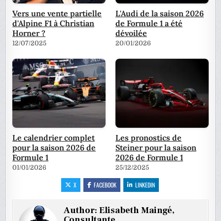
Vers une vente partielle
L'Audi de la saison 2026
d'Alpine F1 à Christian
de Formule 1 a été
Horner ?
dévoilée
12/07/2025
20/01/2026
Le calendrier complet
Les pronostics de
pour la saison 2026 de
Steiner pour la saison
Formule 1
2026 de Formule 1
01/01/2026
25/12/2025
X
FACEBOOK
LINKEDIN
Author:
Elisabeth Maingé,
Consultante