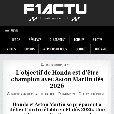
Skip
F1ACTU
to
content
MENU
LES GP
RÉSULTATS
CLASSEMENT
ECURIES
PILOTES
VIDÉOS
DIRECTS
A PROPOS DE NOUS
CONTACT
NOS AMIS
POSTED
ASTON MARTIN
,
NEWS
IN
L’objectif de Honda est d’être
champion avec Aston Martin dès
2026
ON
PATRICK ANGLER, RÉDACTEUR EN CHEF
17/04/2024
LEAVE A COMMENT
L’OBJECT
DE
HONDA
Honda et Aston Martin se préparent à
EST
défier l’ordre établi en F1 dès 2026. Une
D’ÊTRE
CHAMPI