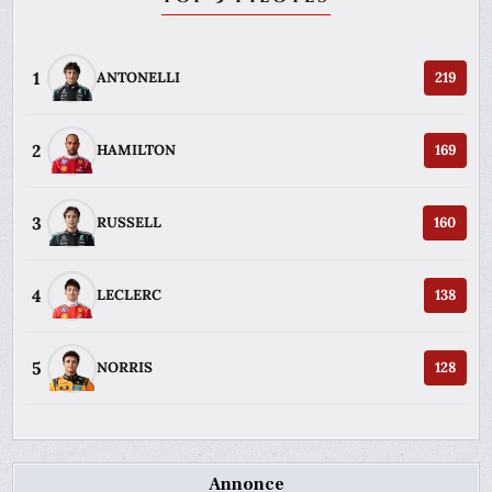
1
ANTONELLI
219
2
HAMILTON
169
3
RUSSELL
160
4
LECLERC
138
5
NORRIS
128
Annonce