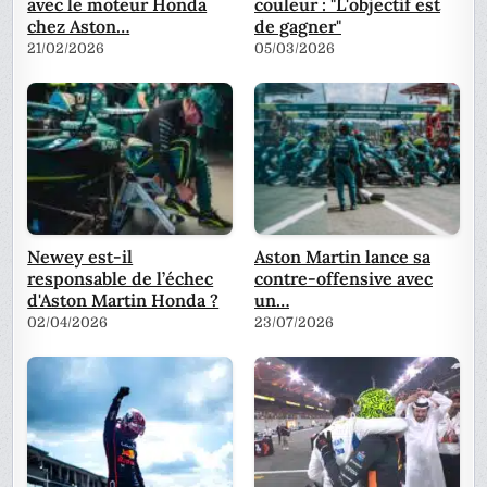
avec le moteur Honda
couleur : "L'objectif est
chez Aston…
de gagner"
21/02/2026
05/03/2026
Newey est-il
Aston Martin lance sa
responsable de l’échec
contre-offensive avec
d'Aston Martin Honda ?
un…
02/04/2026
23/07/2026