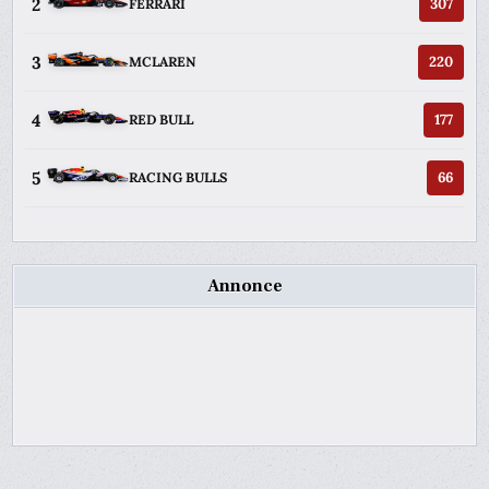
2
307
FERRARI
3
220
MCLAREN
4
177
RED BULL
5
66
RACING BULLS
Annonce