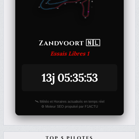
Zandvoort 🇳🇱
Essais Libres 1
13j 05:35:53
🛰️ Météo et Horaires actualisés en temps réel
⚙️ Moteur SEO propulsé par F1ACTU
TOP 5 PILOTES