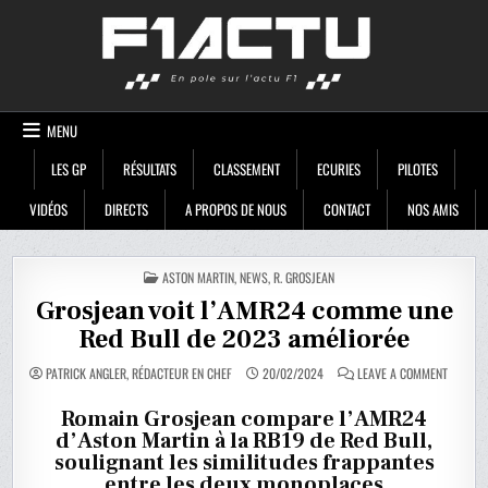
Skip
F1ACTU
to
content
MENU
LES GP
RÉSULTATS
CLASSEMENT
ECURIES
PILOTES
VIDÉOS
DIRECTS
A PROPOS DE NOUS
CONTACT
NOS AMIS
POSTED
ASTON MARTIN
,
NEWS
,
R. GROSJEAN
IN
Grosjean voit l’AMR24 comme une
Red Bull de 2023 améliorée
ON
PATRICK ANGLER, RÉDACTEUR EN CHEF
20/02/2024
LEAVE A COMMENT
GROSJE
VOIT
L’AMR24
Romain Grosjean compare l’AMR24
COMME
d’Aston Martin à la RB19 de Red Bull,
UNE
RED
soulignant les similitudes frappantes
BULL
DE
entre les deux monoplaces