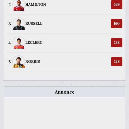
2
HAMILTON
169
3
RUSSELL
160
4
LECLERC
138
5
NORRIS
128
Annonce