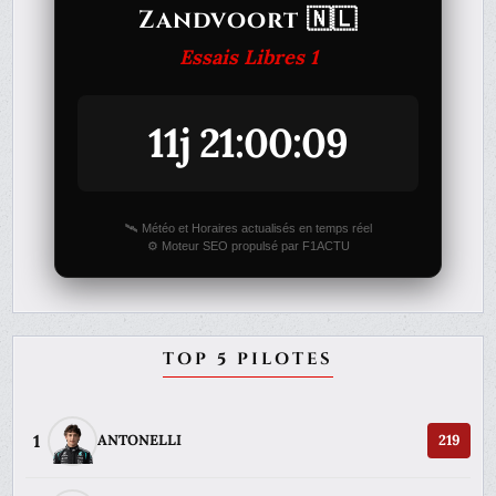
Zandvoort 🇳🇱
Essais Libres 1
11j 21:00:09
🛰️ Météo et Horaires actualisés en temps réel
⚙️ Moteur SEO propulsé par F1ACTU
TOP 5 PILOTES
1
ANTONELLI
219