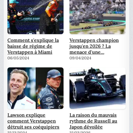
Comment s'explique la
Verstappen champion
baisse de régime de
jusqu'en 2026 ? La
Verstappen à Miami
menace d'une…
06/05/2024
09/04/2024
Lawson explique
La raison du mauvais
comment Verstappen
rythme de Russell au
détruit ses coéquipiers
Japon dévoilée
21/12/2024
31/03/2026