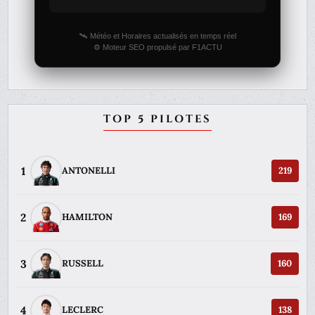
🛰️ Météo et Horaires actualisés en temps réel
⚙️ Moteur SEO propulsé par F1ACTU
TOP 5 PILOTES
1
ANTONELLI
219
2
HAMILTON
169
3
RUSSELL
160
4
LECLERC
138