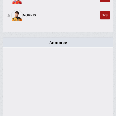
5
NORRIS
128
Annonce