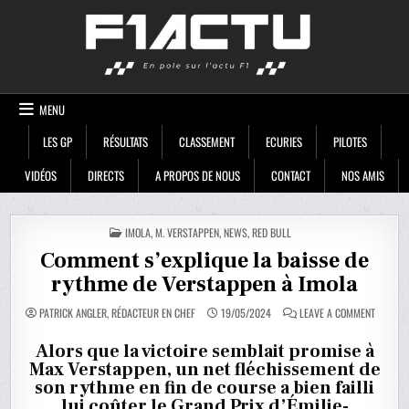
Skip
F1ACTU
to
content
MENU
LES GP
RÉSULTATS
CLASSEMENT
ECURIES
PILOTES
VIDÉOS
DIRECTS
A PROPOS DE NOUS
CONTACT
NOS AMIS
POSTED
IMOLA
,
M. VERSTAPPEN
,
NEWS
,
RED BULL
IN
Comment s’explique la baisse de
rythme de Verstappen à Imola
ON
PATRICK ANGLER, RÉDACTEUR EN CHEF
19/05/2024
LEAVE A COMMENT
COMMEN
S’EXPLI
LA
Alors que la victoire semblait promise à
BAISSE
Max Verstappen, un net fléchissement de
DE
RYTHME
son rythme en fin de course a bien failli
DE
VERSTA
lui coûter le Grand Prix d’Émilie-