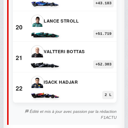
+43.183
LANCE STROLL
20
+51.719
VALTTERI BOTTAS
21
+52.303
ISACK HADJAR
22
2 L
🏁 Édité et mis à jour avec passion par la rédaction
F1ACTU