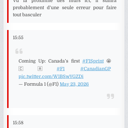
Vu la proximité des murs ici, il suffira
probablement d’une seule erreur pour faire
tout basculer
15:55
Coming Up: Canada’s first
#F1Sprint
🤩
🇨🇦
#F1
#CanadianGP
pic.twitter.com/W1BSwYGZDi
— Formula 1 (@F1)
May 23, 2026
15:58