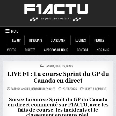
Skip
F1ACTU
to
content
MENU
LES GP
RÉSULTATS
CLASSEMENT
ECURIES
PILOTES
VIDÉOS
DIRECTS
A PROPOS DE NOUS
CONTACT
NOS AMIS
POSTED
CANADA
,
DIRECTS
,
NEWS
IN
LIVE F1 : La course Sprint du GP du
Canada en direct
ON
PATRICK ANGLER, RÉDACTEUR EN CHEF
23/05/2026
LEAVE A COMMENT
LIVE
F1
:
Suivez la course Sprint du GP du Canada
LA
en direct commenté sur F1ACTU, avec les
COURSE
SPRINT
faits de course, les incidents et le
DU
GP
classement en temps réel.