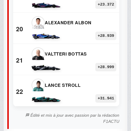
+23.372
ALEXANDER ALBON
20
+28.939
VALTTERI BOTTAS
21
+28.999
LANCE STROLL
22
+31.941
🏁 Édité et mis à jour avec passion par la rédaction
F1ACTU