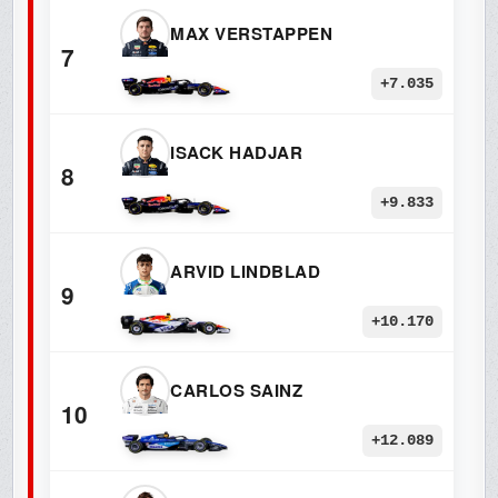
MAX VERSTAPPEN
7
+7.035
ISACK HADJAR
8
+9.833
ARVID LINDBLAD
9
+10.170
CARLOS SAINZ
10
+12.089