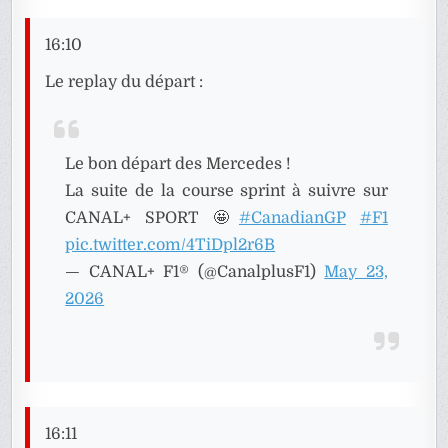
16:10
Le replay du départ :
Le bon départ des Mercedes !
La suite de la course sprint à suivre sur
CANAL+ SPORT 🤩
#CanadianGP
#F1
pic.twitter.com/4TiDpl2r6B
— CANAL+ F1® (@CanalplusF1)
May 23,
2026
16:11