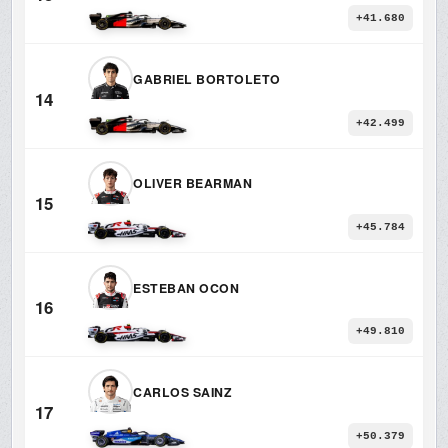
+41.680
GABRIEL BORTOLETO
14
+42.499
OLIVER BEARMAN
15
+45.784
ESTEBAN OCON
16
+49.810
CARLOS SAINZ
17
+50.379