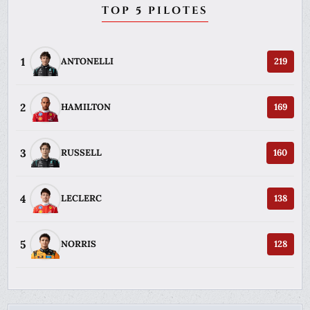
TOP 5 PILOTES
1
ANTONELLI
219
2
HAMILTON
169
3
RUSSELL
160
4
LECLERC
138
5
NORRIS
128