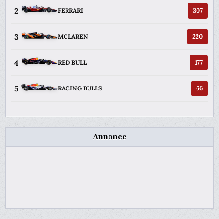
2
307
FERRARI
3
220
MCLAREN
4
177
RED BULL
5
66
RACING BULLS
Annonce