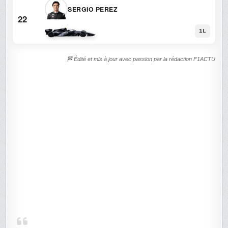
SERGIO PEREZ
22
1L
🏁 Édité et mis à jour avec passion par la rédaction F1ACTU