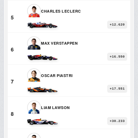
CHARLES LECLERC
5
+12.620
MAX VERSTAPPEN
6
+16.550
OSCAR PIASTRI
7
+17.551
LIAM LAWSON
8
+30.233