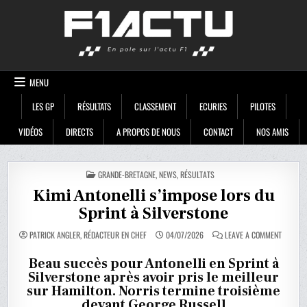
Skip
F1ACTU
to
content
MENU
LES GP
RÉSULTATS
CLASSEMENT
ECURIES
PILOTES
VIDÉOS
DIRECTS
A PROPOS DE NOUS
CONTACT
NOS AMIS
POSTED
GRANDE-BRETAGNE
,
NEWS
,
RÉSULTATS
IN
Kimi Antonelli s’impose lors du
Sprint à Silverstone
ON
PATRICK ANGLER, RÉDACTEUR EN CHEF
04/07/2026
LEAVE A COMMENT
KIMI
ANTONEL
S’IMPOS
Beau succès pour Antonelli en Sprint à
LORS
Silverstone après avoir pris le meilleur
DU
SPRINT
sur Hamilton. Norris termine troisième
À
SILVERS
devant George Russell