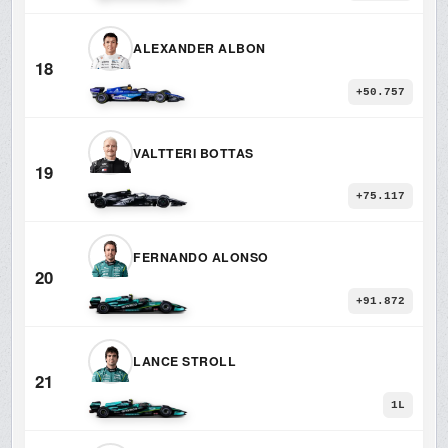
ALEXANDER ALBON
18
+50.757
VALTTERI BOTTAS
19
+75.117
FERNANDO ALONSO
20
+91.872
LANCE STROLL
21
1L