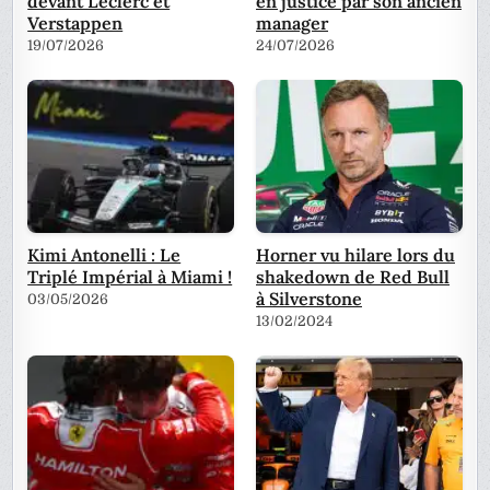
devant Leclerc et
en justice par son ancien
Verstappen
manager
19/07/2026
24/07/2026
Kimi Antonelli : Le
Horner vu hilare lors du
Triplé Impérial à Miami !
shakedown de Red Bull
à Silverstone
03/05/2026
13/02/2024