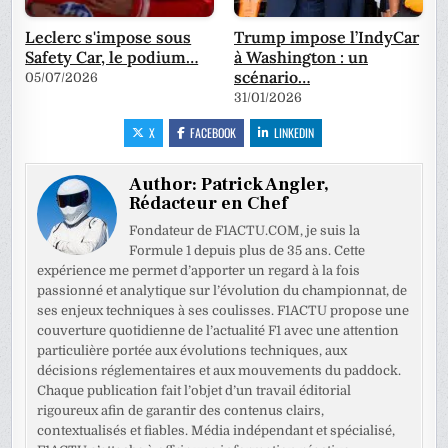
Leclerc s'impose sous
Trump impose l’IndyCar
Safety Car, le podium…
à Washington : un
scénario…
05/07/2026
31/01/2026
X
FACEBOOK
LINKEDIN
Author:
Patrick Angler,
Rédacteur en Chef
Fondateur de F1ACTU.COM, je suis la
Formule 1 depuis plus de 35 ans. Cette
expérience me permet d’apporter un regard à la fois
passionné et analytique sur l’évolution du championnat, de
ses enjeux techniques à ses coulisses. F1ACTU propose une
couverture quotidienne de l’actualité F1 avec une attention
particulière portée aux évolutions techniques, aux
décisions réglementaires et aux mouvements du paddock.
Chaque publication fait l’objet d’un travail éditorial
rigoureux afin de garantir des contenus clairs,
contextualisés et fiables. Média indépendant et spécialisé,