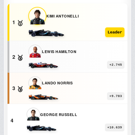
KIMI ANTONELLI
1
🥇
Leader
LEWIS HAMILTON
2
🥈
+2.745
LANDO NORRIS
3
🥉
+9.783
GEORGE RUSSELL
4
+10.639