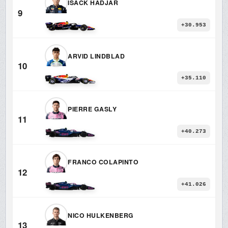
ISACK HADJAR
9
+30.953
ARVID LINDBLAD
10
+35.110
PIERRE GASLY
11
+40.273
FRANCO COLAPINTO
12
+41.026
NICO HULKENBERG
13