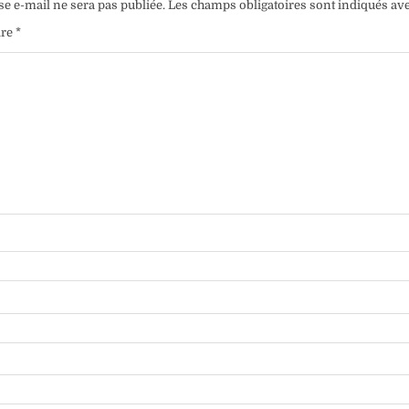
se e-mail ne sera pas publiée.
Les champs obligatoires sont indiqués av
ire
*