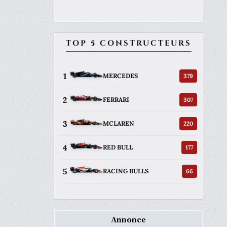
TOP 5 CONSTRUCTEURS
1
379
MERCEDES
2
307
FERRARI
3
220
MCLAREN
4
177
RED BULL
5
66
RACING BULLS
Annonce