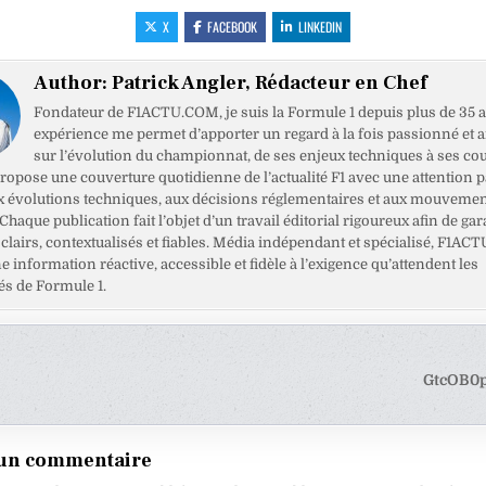
X
FACEBOOK
LINKEDIN
Author:
Patrick Angler, Rédacteur en Chef
Fondateur de F1ACTU.COM, je suis la Formule 1 depuis plus de 35 a
expérience me permet d’apporter un regard à la fois passionné et 
sur l’évolution du championnat, de ses enjeux techniques à ses cou
opose une couverture quotidienne de l’actualité F1 avec une attention pa
x évolutions techniques, aux décisions réglementaires et aux mouveme
haque publication fait l’objet d’un travail éditorial rigoureux afin de gar
clairs, contextualisés et fiables. Média indépendant et spécialisé, F1ACT
ne information réactive, accessible et fidèle à l’exigence qu’attendent les
s de Formule 1.
tion
GtcOB0
e
 un commentaire