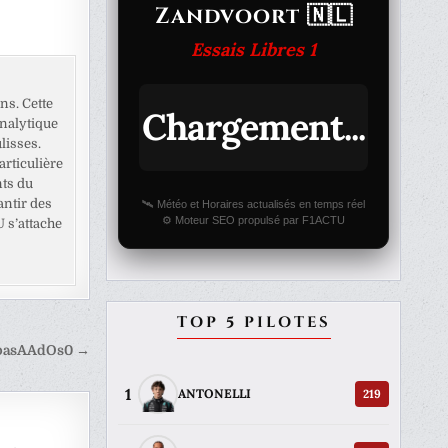
Zandvoort 🇳🇱
Essais Libres 1
ns. Cette
Chargement...
analytique
lisses.
rticulière
nts du
antir des
🛰️ Météo et Horaires actualisés en temps réel
⚙️ Moteur SEO propulsé par F1ACTU
U s’attache
TOP 5 PILOTES
pasAAdOs0 →
1
219
ANTONELLI