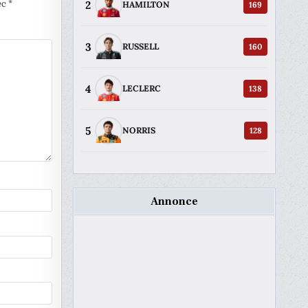
2
ec
*
169
HAMILTON
3
160
RUSSELL
4
138
LECLERC
5
128
NORRIS
Annonce