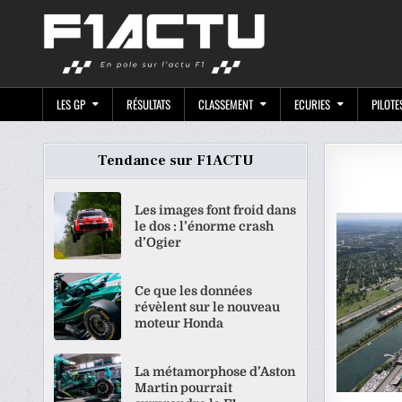
Skip
F1ACTU.CO
to
content
LES GP
RÉSULTATS
CLASSEMENT
ECURIES
PILOTE
Tendance sur F1ACTU
Les images font froid dans
le dos : l’énorme crash
d’Ogier
Ce que les données
révèlent sur le nouveau
moteur Honda
La métamorphose d’Aston
Martin pourrait