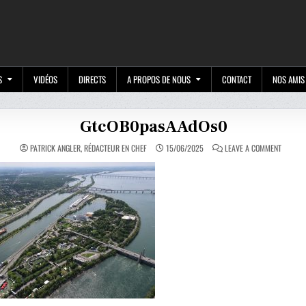
M
S
VIDÉOS
DIRECTS
A PROPOS DE NOUS
CONTACT
NOS AMIS
GtcOB0pasAAdOs0
ON
PATRICK ANGLER, RÉDACTEUR EN CHEF
15/06/2025
LEAVE A COMMENT
GTCOB0