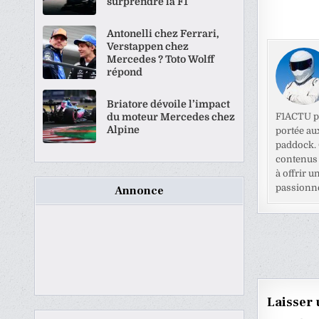
surprendre la F1
Antonelli chez Ferrari,
Verstappen chez
Mercedes ? Toto Wolff
répond
Briatore dévoile l’impact
du moteur Mercedes chez
F1ACTU pr
Alpine
portée au
paddock. C
contenus 
à offrir u
passionné
Annonce
Naviga
de
l’articl
Laisser