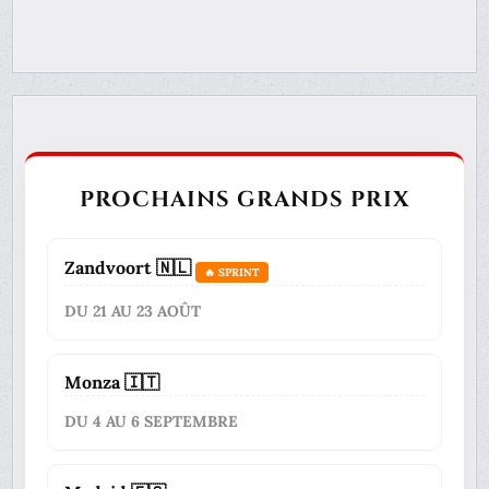
PROCHAINS GRANDS PRIX
Zandvoort 🇳🇱
🔥 SPRINT
DU 21 AU 23 AOÛT
Monza 🇮🇹
DU 4 AU 6 SEPTEMBRE