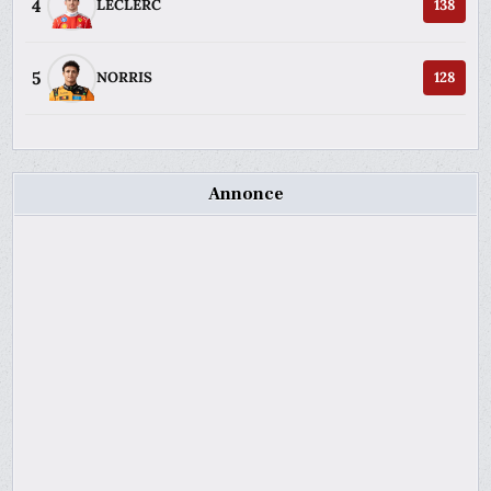
4
LECLERC
138
5
NORRIS
128
Annonce