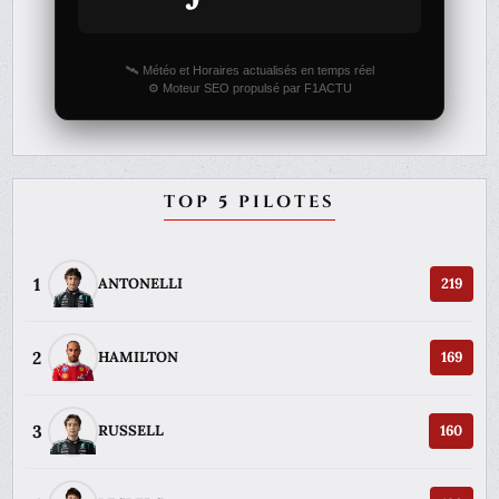
🛰️ Météo et Horaires actualisés en temps réel
⚙️ Moteur SEO propulsé par F1ACTU
TOP 5 PILOTES
1
ANTONELLI
219
2
HAMILTON
169
3
RUSSELL
160