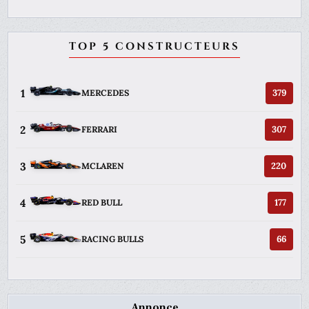
TOP 5 CONSTRUCTEURS
1
379
MERCEDES
2
307
FERRARI
3
220
MCLAREN
4
177
RED BULL
5
66
RACING BULLS
Annonce