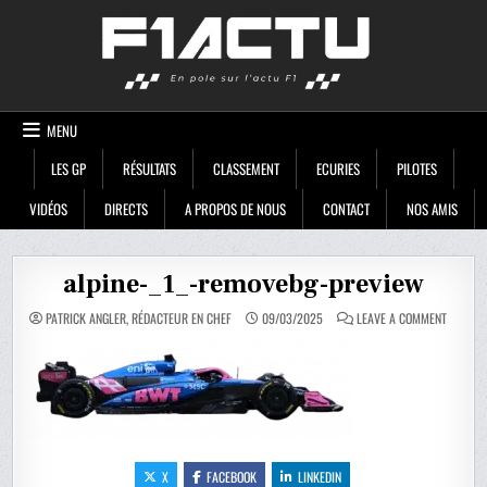
Skip
F1ACTU
to
content
MENU
LES GP
RÉSULTATS
CLASSEMENT
ECURIES
PILOTES
VIDÉOS
DIRECTS
A PROPOS DE NOUS
CONTACT
NOS AMIS
alpine-_1_-removebg-preview
ON
PATRICK ANGLER, RÉDACTEUR EN CHEF
09/03/2025
LEAVE A COMMENT
ALPINE-
_1_-
REMOVE
PREVIE
X
FACEBOOK
LINKEDIN