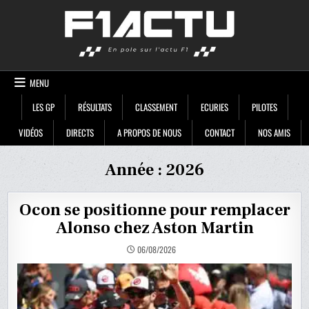
Skip
F1ACTU
to
content
MENU
LES GP
RÉSULTATS
CLASSEMENT
ECURIES
PILOTES
VIDÉOS
DIRECTS
A PROPOS DE NOUS
CONTACT
NOS AMIS
Année :
2026
Ocon se positionne pour remplacer
Alonso chez Aston Martin
06/08/2026