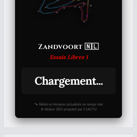
Zandvoort 🇳🇱
Essais Libres 1
Chargement...
🛰️ Météo et Horaires actualisés en temps réel
⚙️ Moteur SEO propulsé par F1ACTU