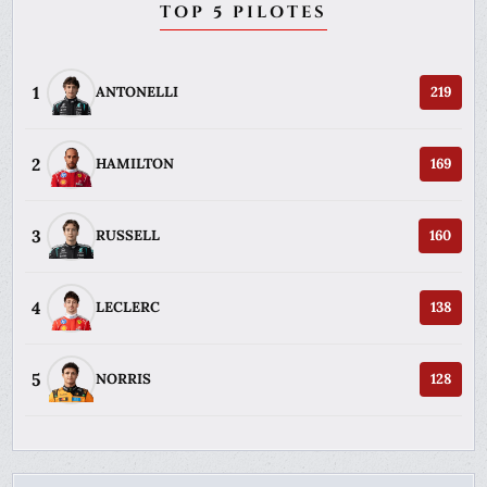
TOP 5 PILOTES
1
ANTONELLI
219
2
HAMILTON
169
3
RUSSELL
160
4
LECLERC
138
5
NORRIS
128