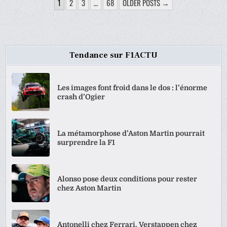
PAGINATION
1
2
3
…
68
OLDER POSTS →
DES
PUBLICATIONS
Tendance sur F1ACTU
Les images font froid dans le dos : l’énorme
crash d’Ogier
La métamorphose d’Aston Martin pourrait
surprendre la F1
Alonso pose deux conditions pour rester
chez Aston Martin
Antonelli chez Ferrari, Verstappen chez