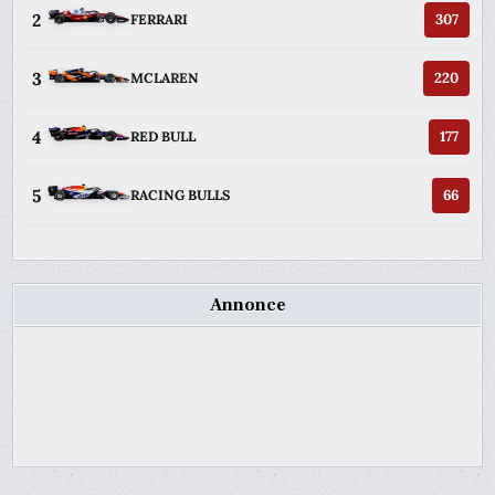
2
307
FERRARI
3
220
MCLAREN
4
177
RED BULL
5
66
RACING BULLS
Annonce