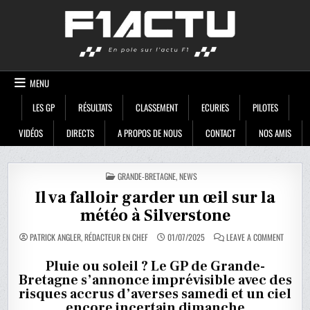
Skip
F1ACTU
to
content
MENU
LES GP
RÉSULTATS
CLASSEMENT
ECURIES
PILOTES
VIDÉOS
DIRECTS
A PROPOS DE NOUS
CONTACT
NOS AMIS
POSTED
GRANDE-BRETAGNE
,
NEWS
IN
Il va falloir garder un œil sur la
météo à Silverstone
ON
PATRICK ANGLER, RÉDACTEUR EN CHEF
01/07/2025
LEAVE A COMMENT
IL
VA
FALLOIR
Pluie ou soleil ? Le GP de Grande-
GARDER
Bretagne s’annonce imprévisible avec des
UN
ŒIL
risques accrus d’averses samedi et un ciel
SUR
LA
encore incertain dimanche