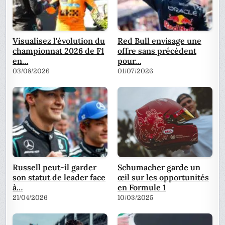
Visualisez l'évolution du
Red Bull envisage une
championnat 2026 de F1
offre sans précédent
en…
pour…
03/08/2026
01/07/2026
Russell peut-il garder
Schumacher garde un
son statut de leader face
œil sur les opportunités
à…
en Formule 1
21/04/2026
10/03/2025