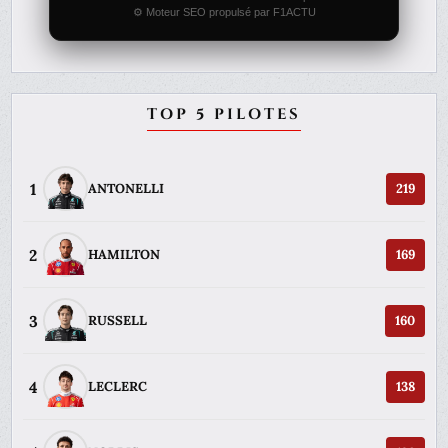
⚙️ Moteur SEO propulsé par F1ACTU
TOP 5 PILOTES
1
ANTONELLI
219
2
HAMILTON
169
3
RUSSELL
160
4
LECLERC
138