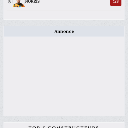
5
NORRIS
128
Annonce