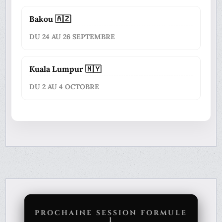
Bakou 🇦🇿
DU 24 AU 26 SEPTEMBRE
Kuala Lumpur 🇲🇾
DU 2 AU 4 OCTOBRE
PROCHAINE SESSION FORMULE
1