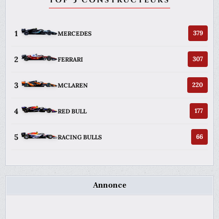
TOP 5 CONSTRUCTEURS
1
379
MERCEDES
2
307
FERRARI
3
220
MCLAREN
4
177
RED BULL
5
66
RACING BULLS
Annonce