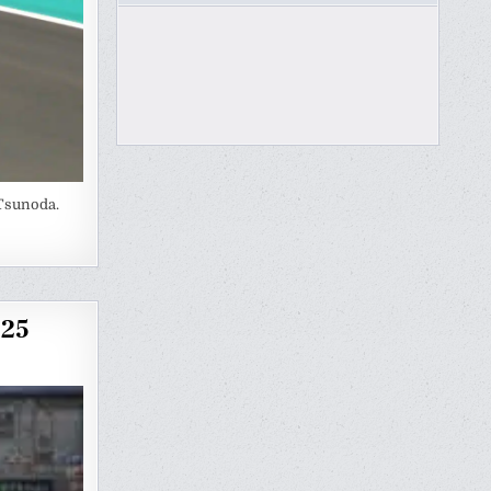
 Tsunoda.
025