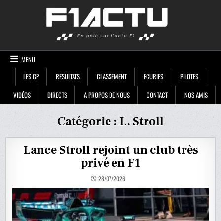
Skip
F1ACTU
to
content
MENU
LES GP
RÉSULTATS
CLASSEMENT
ECURIES
PILOTES
VIDÉOS
DIRECTS
A PROPOS DE NOUS
CONTACT
NOS AMIS
Catégorie :
L. Stroll
Lance Stroll rejoint un club très
privé en F1
28/07/2026