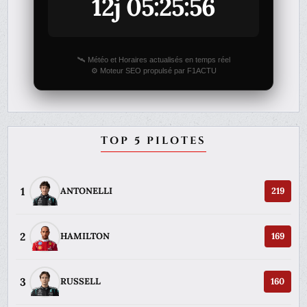
12j 05:25:56
🛰️ Météo et Horaires actualisés en temps réel
⚙️ Moteur SEO propulsé par F1ACTU
TOP 5 PILOTES
1
ANTONELLI
219
2
HAMILTON
169
3
RUSSELL
160