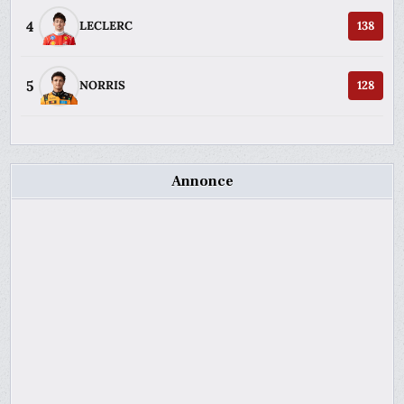
4
LECLERC
138
5
NORRIS
128
Annonce