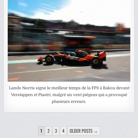
Lando Norris signe le meilleur temps de la FP3 à Bakou devant
Verstappen et Piastri, malgré un vent piégeux qui a provoqué
plusieurs erreurs.
PAGINATION
1
2
3
4
OLDER POSTS →