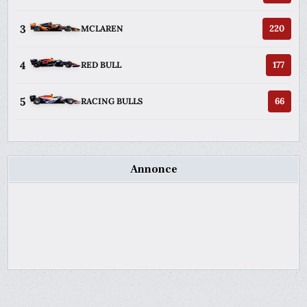
3
220
MCLAREN
4
177
RED BULL
5
66
RACING BULLS
Annonce