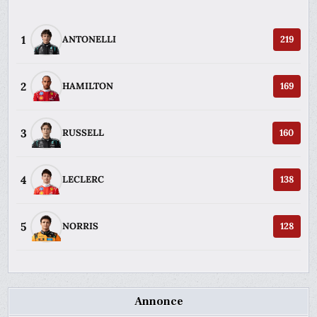
1
ANTONELLI
219
2
HAMILTON
169
3
RUSSELL
160
4
LECLERC
138
5
NORRIS
128
Annonce