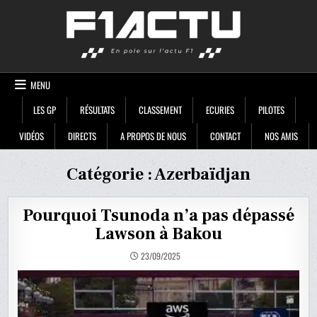
Skip
F1ACTU
to
content
MENU
LES GP
RÉSULTATS
CLASSEMENT
ECURIES
PILOTES
VIDÉOS
DIRECTS
A PROPOS DE NOUS
CONTACT
NOS AMIS
Catégorie :
Azerbaïdjan
Pourquoi Tsunoda n’a pas dépassé
Lawson à Bakou
23/09/2025