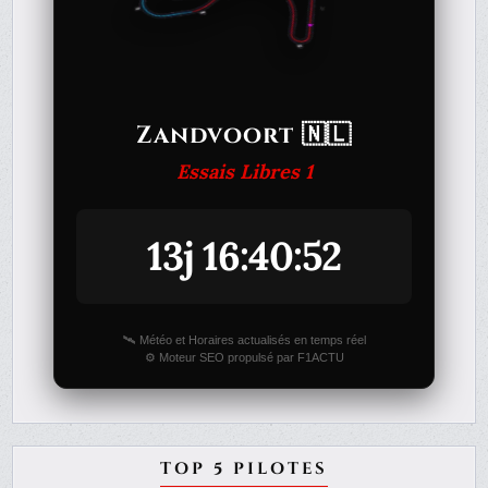
Zandvoort 🇳🇱
Essais Libres 1
13j 16:40:52
🛰️ Météo et Horaires actualisés en temps réel
⚙️ Moteur SEO propulsé par F1ACTU
TOP 5 PILOTES