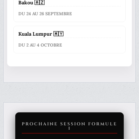
Bakou 🇦🇿
DU 24 AU 26 SEPTEMBRE
Kuala Lumpur 🇲🇾
DU 2 AU 4 OCTOBRE
PROCHAINE SESSION FORMULE
1