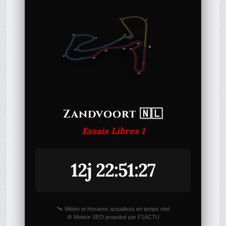
Zandvoort 🇳🇱
Essais Libres 1
12j 22:51:27
🛰️ Météo et Horaires actualisés en temps réel
⚙️ Moteur SEO propulsé par F1ACTU