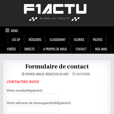
Skip
F1ACTU
to
content
MENU
LES GP
RÉSULTATS
CLASSEMENT
ECURIES
PILOTES
VIDÉOS
DIRECTS
A PROPOS DE NOUS
CONTACT
NOS AMIS
Formulaire de contact
PATRICK ANGLER, RÉDACTEUR EN CHEF
24/12/2018
CONTACTEZ-NOUS
Votre nom
(obligatoire)
Votre adresse de messagerie
(obligatoire)