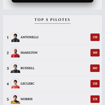
TOP 5 PILOTES
1
ANTONELLI
219
2
HAMILTON
169
3
RUSSELL
160
4
LECLERC
138
5
NORRIS
128