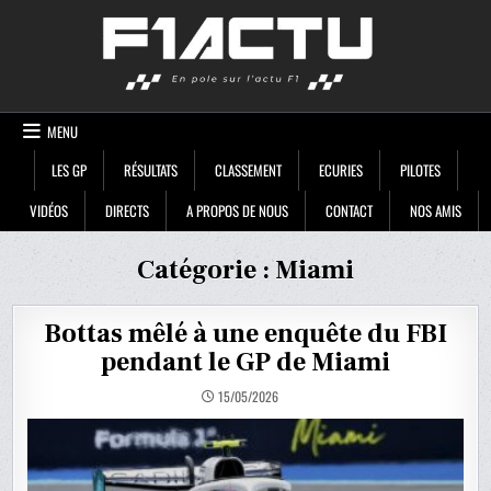
Skip
F1ACTU
to
content
MENU
LES GP
RÉSULTATS
CLASSEMENT
ECURIES
PILOTES
VIDÉOS
DIRECTS
A PROPOS DE NOUS
CONTACT
NOS AMIS
Catégorie :
Miami
Bottas mêlé à une enquête du FBI
pendant le GP de Miami
15/05/2026