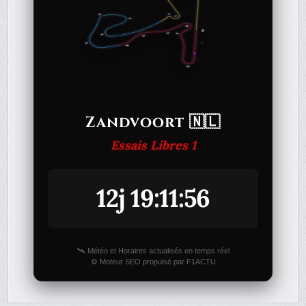
Zandvoort 🇳🇱
Essais Libres 1
12j 19:11:56
🛰️ Météo et Horaires actualisés en temps réel
⚙️ Moteur SEO propulsé par F1ACTU