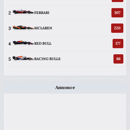
2
307
FERRARI
3
220
MCLAREN
4
177
RED BULL
5
66
RACING BULLS
Annonce