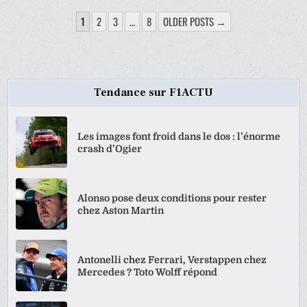
PAGINATION
1
2
3
…
8
OLDER POSTS →
DES
PUBLICATIONS
Tendance sur F1ACTU
Les images font froid dans le dos : l’énorme
crash d’Ogier
Alonso pose deux conditions pour rester
chez Aston Martin
Antonelli chez Ferrari, Verstappen chez
Mercedes ? Toto Wolff répond