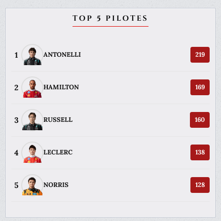
TOP 5 PILOTES
1
ANTONELLI
219
2
HAMILTON
169
3
RUSSELL
160
4
LECLERC
138
5
NORRIS
128