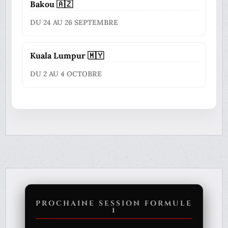
Bakou 🇦🇿
DU 24 AU 26 SEPTEMBRE
Kuala Lumpur 🇲🇾
DU 2 AU 4 OCTOBRE
PROCHAINE SESSION FORMULE
1