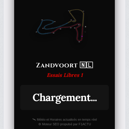
Zandvoort 🇳🇱
Essais Libres 1
Chargement...
🛰️ Météo et Horaires actualisés en temps réel
⚙️ Moteur SEO propulsé par F1ACTU