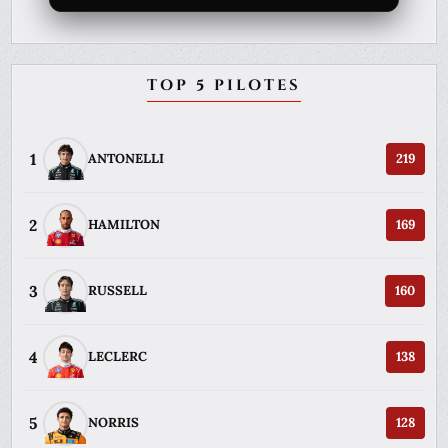
TOP 5 PILOTES
1
ANTONELLI
219
2
HAMILTON
169
3
RUSSELL
160
4
LECLERC
138
5
NORRIS
128