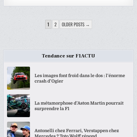
PAGINATION
1
2
OLDER POSTS →
DES
PUBLICATIONS
Tendance sur F1ACTU
Les images font froid dans le dos : l’énorme
crash d’Ogier
La métamorphose d’Aston Martin pourrait
surprendre la F1
Antonelli chez Ferrari, Verstappen chez
Mercedes ? Toto Wolff répond