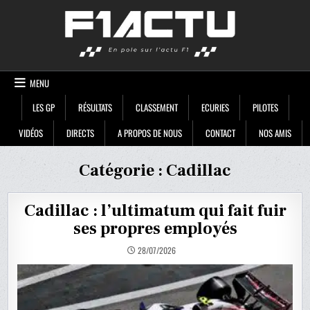
Skip
F1ACTU
to
content
MENU
LES GP
RÉSULTATS
CLASSEMENT
ECURIES
PILOTES
VIDÉOS
DIRECTS
A PROPOS DE NOUS
CONTACT
NOS AMIS
Catégorie :
Cadillac
Cadillac : l’ultimatum qui fait fuir
ses propres employés
28/07/2026