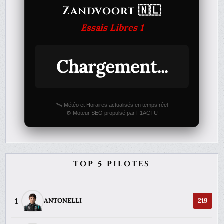
Zandvoort 🇳🇱
Essais Libres 1
Chargement...
🛰️ Météo et Horaires actualisés en temps réel
⚙️ Moteur SEO propulsé par F1ACTU
TOP 5 PILOTES
1
ANTONELLI
219