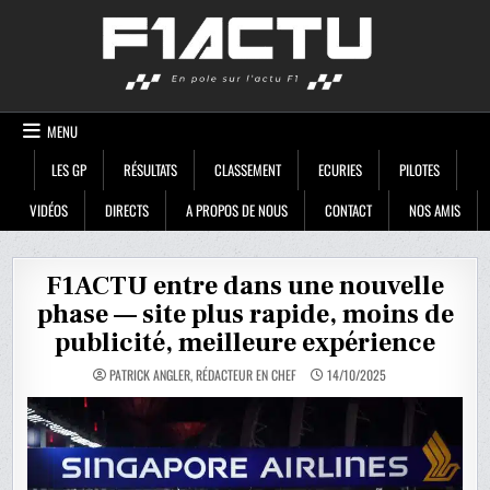
Skip
F1ACTU
to
content
MENU
LES GP
RÉSULTATS
CLASSEMENT
ECURIES
PILOTES
VIDÉOS
DIRECTS
A PROPOS DE NOUS
CONTACT
NOS AMIS
F1ACTU entre dans une nouvelle
phase — site plus rapide, moins de
publicité, meilleure expérience
PATRICK ANGLER, RÉDACTEUR EN CHEF
14/10/2025