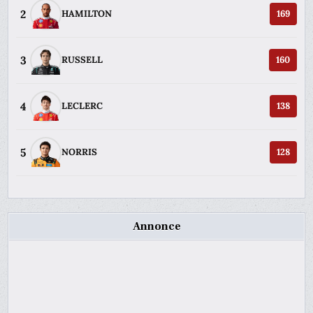
2
HAMILTON
169
3
RUSSELL
160
4
LECLERC
138
5
NORRIS
128
Annonce