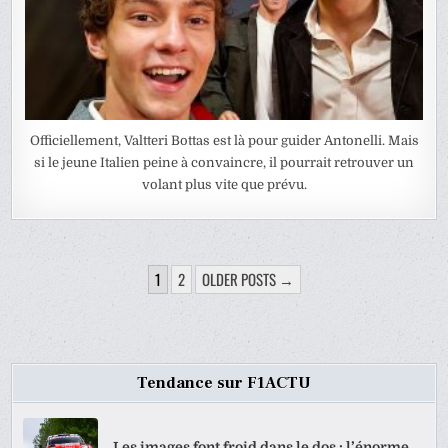
Officiellement, Valtteri Bottas est là pour guider Antonelli. Mais
si le jeune Italien peine à convaincre, il pourrait retrouver un
volant plus vite que prévu.
PAGINATION
1
2
OLDER POSTS →
DES
PUBLICATIONS
Tendance sur F1ACTU
Les images font froid dans le dos : l’énorme