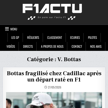
Skip
F1ACTU
to
content
MENU
LES GP
RÉSULTATS
CLASSEMENT
ECURIES
PILOTES
VIDÉOS
DIRECTS
A PROPOS DE NOUS
CONTACT
NOS AMIS
Catégorie :
V. Bottas
Bottas fragilisé chez Cadillac après
un départ raté en F1
27/05/2026