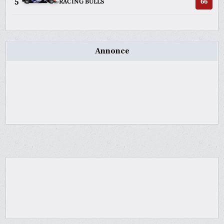
5
66
RACING BULLS
Annonce