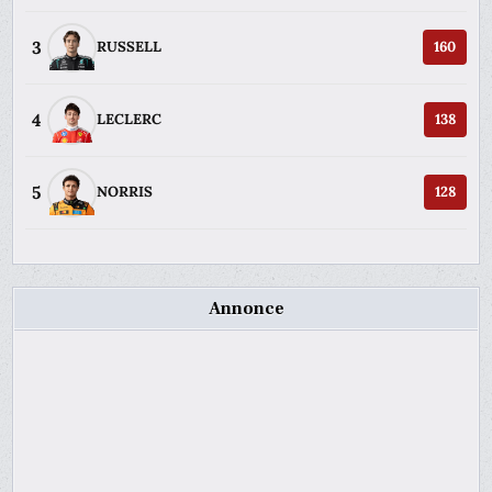
3
RUSSELL
160
4
LECLERC
138
5
NORRIS
128
Annonce