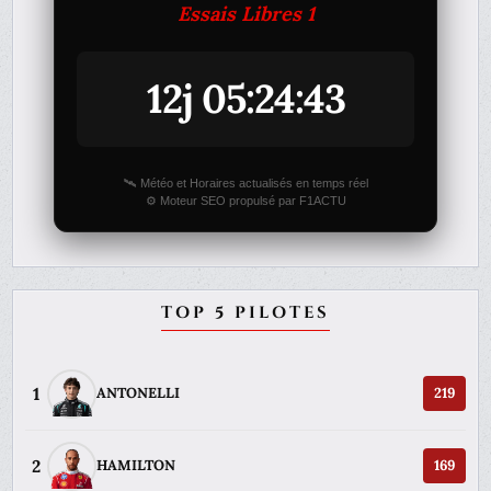
Essais Libres 1
12j 05:24:43
🛰️ Météo et Horaires actualisés en temps réel
⚙️ Moteur SEO propulsé par F1ACTU
TOP 5 PILOTES
1
ANTONELLI
219
2
HAMILTON
169