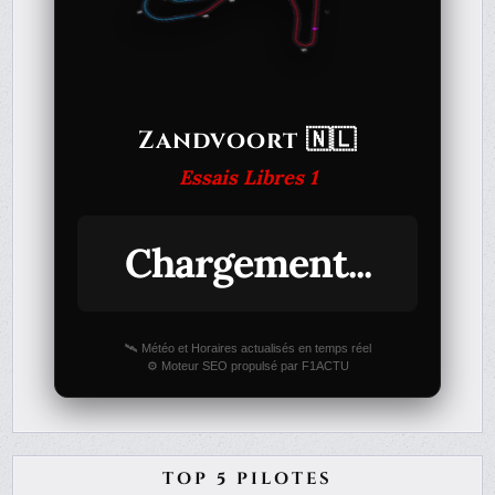
Zandvoort 🇳🇱
Essais Libres 1
Chargement...
🛰️ Météo et Horaires actualisés en temps réel
⚙️ Moteur SEO propulsé par F1ACTU
TOP 5 PILOTES