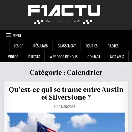
Skip
F1ACTU
to
content
MENU
LES GP
RÉSULTATS
CLASSEMENT
ECURIES
PILOTES
VIDÉOS
DIRECTS
A PROPOS DE NOUS
CONTACT
NOS AMIS
Catégorie :
Calendrier
Qu’est-ce qui se trame entre Austin
et Silverstone ?
04/08/2026