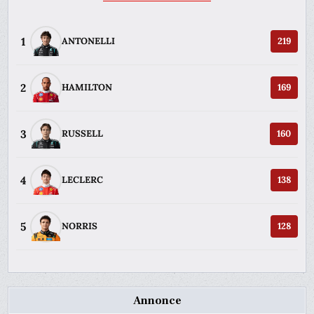
1
ANTONELLI
219
2
HAMILTON
169
3
RUSSELL
160
4
LECLERC
138
5
NORRIS
128
Annonce