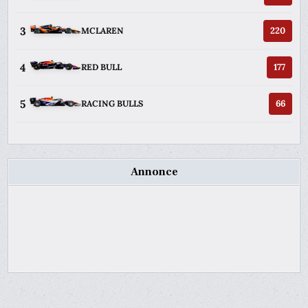
3
220
MCLAREN
4
177
RED BULL
5
66
RACING BULLS
Annonce